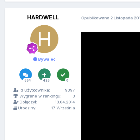
HARDWELL
Opublikowano
2 Listopada 20
Bywalec
554
425
0
Id Użytkownika:
9397
Wygrane w rankingu:
3
Dołączył:
13.04.2014
Urodziny:
17 Września