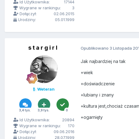
Id Użytkownika:
17144
Wygrane w rankingu:
3
Dołączył:
02.06.2015
Urodziny:
05.01.1999
s t a r g i r l
Opublikowano
3 Listopada 20
Jak najbardziej na tak
+wiek
+doświadczenie
Weteran
+lubiany i znany
+kultura jest,chociaż czasam
3,4 tys.
3,9 tys.
0
+ogarnięty
Id Użytkownika:
20894
Wygrane w rankingu:
170
Dołączył:
09.06.2016
Urodziny:
28.07.1999