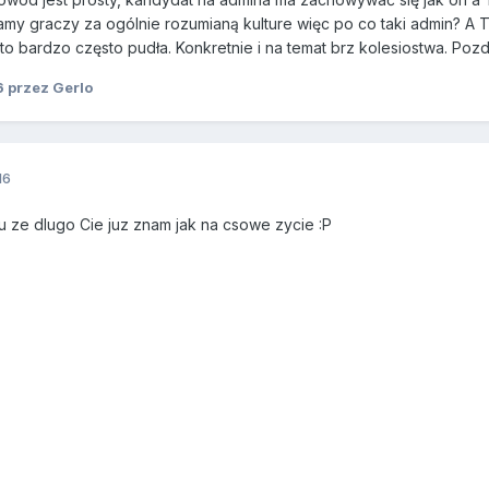
gamy graczy za ogólnie rozumianą kulture więc po co taki admin? A 
o bardzo często pudła. Konkretnie i na temat brz kolesiostwa. Poz
6
przez Gerlo
16
 ze dlugo Cie juz znam jak na csowe zycie :P