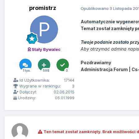
promistrz
Opublikowano
3 Listopada 20
Automatycznie wygenero
Temat został zamknięty p
Twoje podanie zostało przy
Aby otrzymać admina napisz
Stały Bywalec
Pozdrawiamy
Administracja Forum | Cs
1 tys.
598
0
Id Użytkownika:
17144
Wygrane w rankingu:
3
Dołączył:
02.06.2015
Urodziny:
05.01.1999
Ten temat został zamknięty. Brak możliwości 