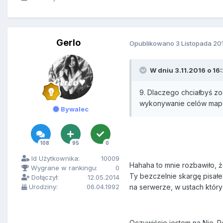
Gerlo
Opublikowano
3 Listopada 20
W dniu 3.11.2016 o 16:
9. Dlaczego chciałbyś zo
wykonywanie celów mapy 
Bywalec
108
95
0
Id Użytkownika:
10009
Hahaha to mnie rozbawiło, ż
Wygrane w rankingu:
0
Ty bezczelnie skargę pisałe
Dołączył:
12.05.2014
Urodziny:
06.04.1992
na serwerze, w ustach któryc
Oczywiście jestem na Nie. P