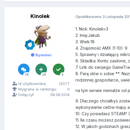
Kinolek
Opublikowano
3 Listopada 20
1. Nick: Kinolek<3
2. Imię:Jakub
3. Wiek:18
4. Znajomość AMX (1-10): 9
5. Sprawny i działający mikr
Bywalec
6. Składka: Konto zasilone, 
7. Link do swojego GameTra
8. Parę słów o sobie **: Na
76
25
0
rodzinnej gospodarce, uwie
Id Użytkownika:
12077
Wygrane w rankingu:
0
na tym serwie niemalże od 
Dołączył:
08.08.2014
9. Dlaczego chciałbyś zosta
wykonywanie celów mapy a t
10. Czy posiadasz STEAM? (T
11. Ile czasu możesz poświe
12. W jakich godzinach gra