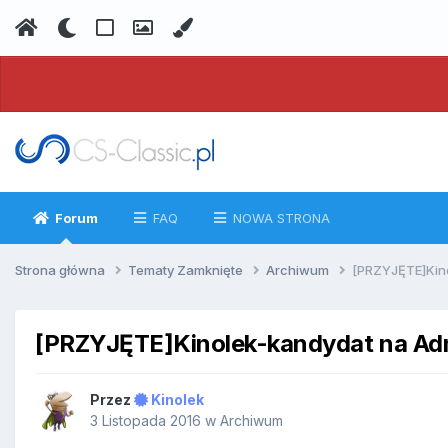
Forum
FAQ
NOWA STRONA
Strona główna
Tematy Zamknięte
Archiwum
[PRZYJĘTE]Kin
[PRZYJĘTE]Kinolek-kandydat na Ad
Przez
Kinolek
3 Listopada 2016
w
Archiwum