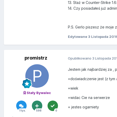
13. Staż w Counter-Strike 1.6:
14. Czy posiadałeś już admi
P.S. Gerlo piszesz że moje 
Edytowane
3 Listopada 201
promistrz
Opublikowano
3 Listopada 20
Jestem jak najbardziej za ,
+doświadczenie jest (z tym 
+wiek
Stały Bywalec
+widac Cie na serwerze
+ jestes ogarniety
1 tys.
598
0