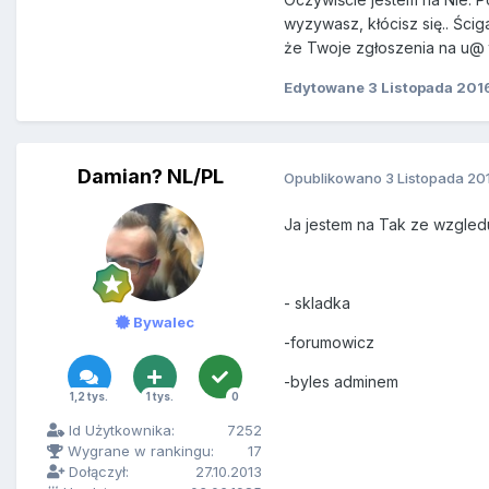
wyzywasz, kłócisz się.. Ści
że Twoje zgłoszenia na u@ t
Edytowane
3 Listopada 201
Damian? NL/PL
Opublikowano
3 Listopada 20
Ja jestem na Tak ze wzgledu
- skladka
Bywalec
-forumowicz
-byles adminem
1,2 tys.
1 tys.
0
Id Użytkownika:
7252
Wygrane w rankingu:
17
Dołączył:
27.10.2013