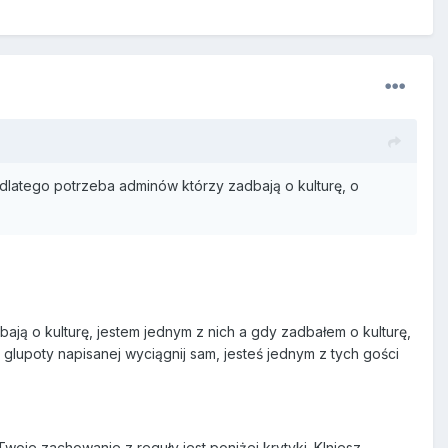
dlatego potrzeba adminów którzy zadbają o kulturę, o
ją o kulturę, jestem jednym z nich a gdy zadbałem o kulturę,
 glupoty napisanej wyciągnij sam, jesteś jednym z tych gości
oje zachowanie z reguły jest poniżej krytyki. Klniesz,