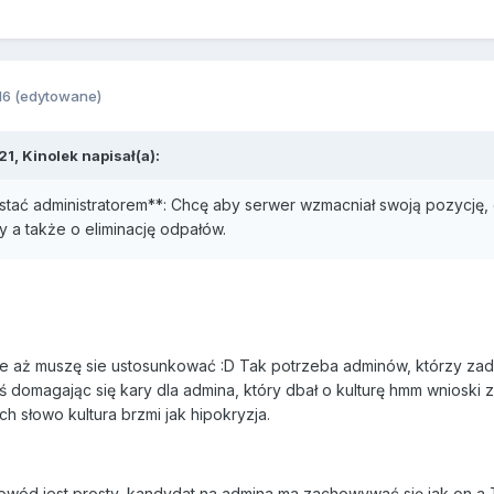
16
(edytowane)
21, Kinolek napisał(a):
stać administratorem**: Chcę aby serwer wzmacniał swoją pozycję, 
a także o eliminację odpałów.
e aż muszę sie ustosunkować :D Tak potrzeba adminów, którzy zadba
ś domagając się kary dla admina, który dbał o kulturę hmm wnioski z
h słowo kultura brzmi jak hipokryzja.
owód jest prosty, kandydat na admina ma zachowywać się jak on a Tw