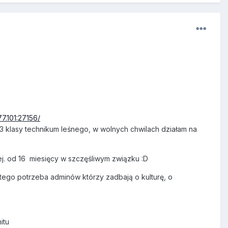
7.101:27156/
3 klasy technikum leśnego, w wolnych chwilach działam na
uźniej. od 16 miesięcy w szczęśliwym związku :D
atego potrzeba adminów którzy zadbają o kulturę, o
mitu