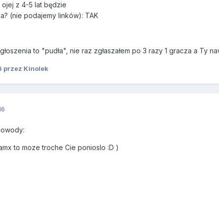
 ojej z 4-5 lat będzie
na? (nie podajemy linków): TAK
zgłoszenia to "pudła", nie raz zgłaszałem po 3 razy 1 gracza a Ty n
6
przez Kinolek
16
 powody:
amx to moze troche Cie ponioslo :D )