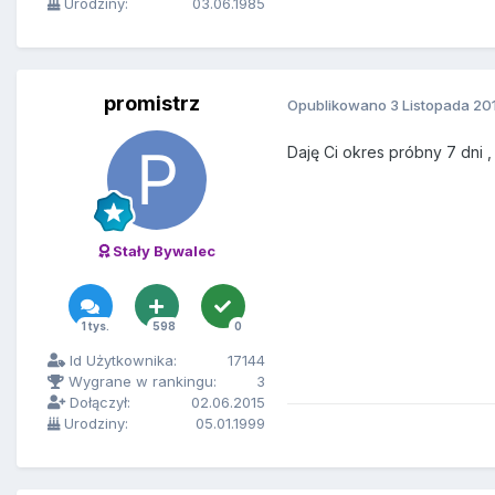
Urodziny:
03.06.1985
promistrz
Opublikowano
3 Listopada 20
Daję Ci okres próbny 7 dni , 
Stały Bywalec
1 tys.
598
0
Id Użytkownika:
17144
Wygrane w rankingu:
3
Dołączył:
02.06.2015
Urodziny:
05.01.1999