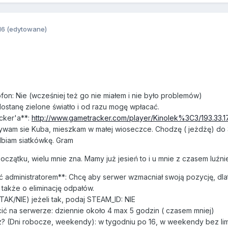
16
(edytowane)
ofon: Nie (wcześniej też go nie miałem i nie było problemów)
dostanę zielone światło i od razu mogę wpłacać.
cker'a**:
http://www.gametracker.com/player/Kinolek%3C3/193.33.17
zywam sie Kuba, mieszkam w małej wioseczce. Chodzę ( jeżdżę) do 
lbiam siatkówkę. Gram
początku, wielu mnie zna. Mamy już jesień to i u mnie z czasem l
ć administratorem**: Chcę aby serwer wzmacniał swoją pozycję, dl
akże o eliminację odpałów.
AK/NIE) jeżeli tak, podaj STEAM_ID: NIE
cić na serwerze: dziennie około 4 max 5 godzin ( czasem mniej)
sz? (Dni robocze, weekendy): w tygodniu po 16, w weekendy bez li