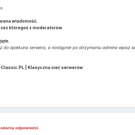
16
wana wiadomość.
rzez któregoś z moderatorów.
jęte.
 do opiekuna serwera, a następnie po otrzymaniu admina wpisz s
-Classic.PL | Klasyczna sieć serwerów
dodania odpowiedzi.