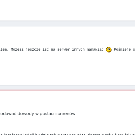
ałem. Możesz jeszcze iść na serwer innych namawiać
Pośmieje s
ę podawać dowody w postaci screenów