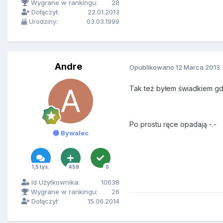
Wygrane w rankingu:
28
Dołączył:
22.01.2013
Urodziny:
03.03.1999
Andre
Opublikowano
12 Marca 2013
Tak też byłem świadkiem gd
Po prostu ręce opadają -.-
Bywalec
1,5 tys.
459
0
Id Użytkownika:
10638
Wygrane w rankingu:
26
Dołączył:
15.06.2014