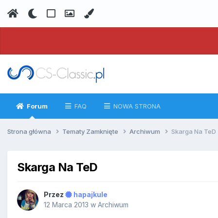
Forum
FAQ
NOWA STRONA
Strona główna
Tematy Zamknięte
Archiwum
Skarga Na TeD
Skarga Na TeD
Przez
hapajkule
12 Marca 2013
w
Archiwum