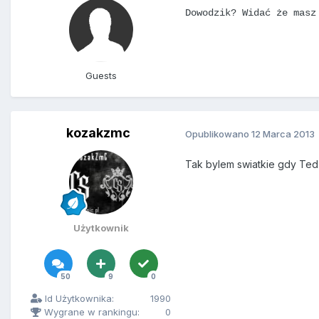
Dowodzik? Widać że mas
Guests
kozakzmc
Opublikowano
12 Marca 2013
Tak bylem swiatkie gdy Ted s
Użytkownik
50
9
0
Id Użytkownika:
1990
Wygrane w rankingu:
0