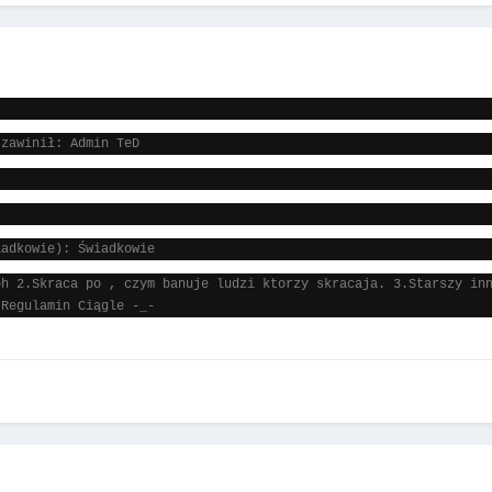
 zawinił: Admin TeD
iadkowie): Świadkowie
bh 2.Skraca po , czym banuje ludzi ktorzy skracaja. 3.Starszy in
 Regulamin Ciągle -_-