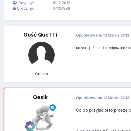
Dołączył:
19.12.2012
Urodziny:
07.10.1998
Gość QueTTi
Opublikowano
12 Marca 2013
Kozak już na to odpowiedzi
Guests
Qesik
Opublikowano
12 Marca 2013
Co do przyjaciół to prosz