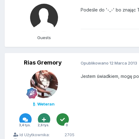
Podeśle do '-_-' bo znając 
Guests
Rias Gremory
Opublikowano
12 Marca 2013
Jestem świadkiem, mogę powi
Weteran
3,4 tys.
2,6 tys.
0
Id Użytkownika:
2705