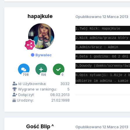
hapajkule
Opublikowano
12 Marca 2013
1.Twój Nick: HapajKule
2.Nick admina/gracza który
3.Admin/Gracz : Admin
Bywalec
4.Data i godzina: Od 2 dni
5.Dowody (demko/screeny/św
708
156
0
6.Opis sytuacji: 1.Bije z 
odbierze im admina . Łamie
Id Użytkownika:
3032
Wygrane w rankingu:
5
Dołączył:
08.02.2013
Urodziny:
21.02.1998
Gość Blip ^
Opublikowano
12 Marca 2013