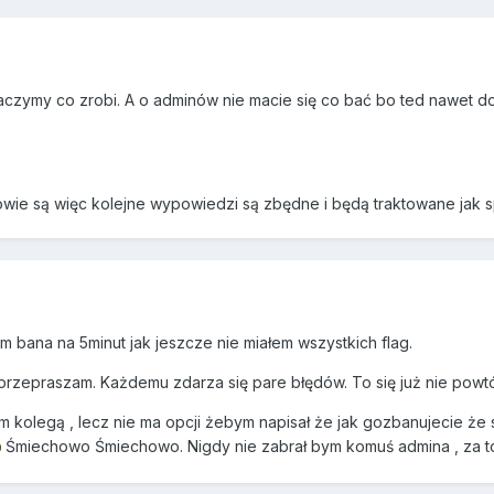
czymy co zrobi. A o adminów nie macie się co bać bo ted nawet do
ie są więc kolejne wypowiedzi są zbędne i będą traktowane jak 
em bana na 5minut jak jeszcze nie miałem wszystkich flag.
przepraszam. Każdemu zdarza się pare błędów. To się już nie powtó
 kolegą , lecz nie ma opcji żebym napisał że jak gozbanujecie że 
Śmiechowo Śmiechowo. Nigdy nie zabrał bym komuś admina , za 