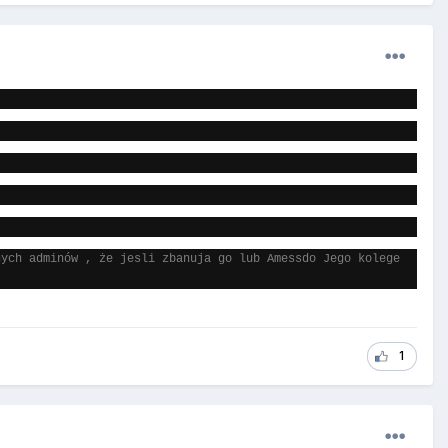
nych adminów , że jesli zbanuja go lub Amessdo Jego kolege
1