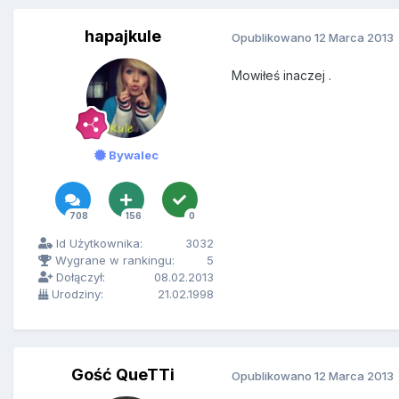
hapajkule
Opublikowano
12 Marca 2013
Mowiłeś inaczej .
Bywalec
708
156
0
Id Użytkownika:
3032
Wygrane w rankingu:
5
Dołączył:
08.02.2013
Urodziny:
21.02.1998
Gość QueTTi
Opublikowano
12 Marca 2013