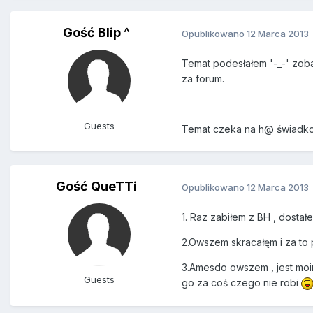
Gość Blip ^
Opublikowano
12 Marca 2013
Temat podesłałem '-_-' zoba
za forum.
Guests
Temat czeka na h@ świadkow
Gość QueTTi
Opublikowano
12 Marca 2013
1. Raz zabiłem z BH , dostał
2.Owszem skracałęm i za to 
3.Amesdo owszem , jest moim
Guests
go za coś czego nie robi