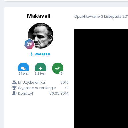
Makaveli.
Opublikowano
3 Listopada 20
Weteran
3,1 tys.
2,2 tys.
0
Id Użytkownika:
9910
Wygrane w rankingu:
22
Dołączył:
06.05.2014