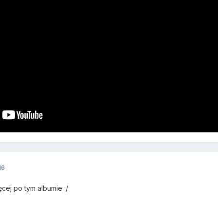
16
cej po tym albumie :/