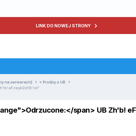
LINK DO NOWEJ STRONY
ny na serwerach]
+ Prośby o UB
b! eF.reyk2of.B're?
ange">Odrzucone:</span> UB Zh'b! eF.