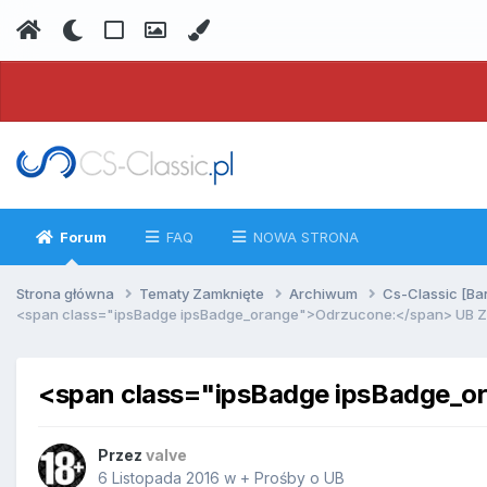
Forum
FAQ
NOWA STRONA
Strona główna
Tematy Zamknięte
Archiwum
Cs-Classic [Ba
<span class="ipsBadge ipsBadge_orange">Odrzucone:</span> UB Zh'
<span class="ipsBadge ipsBadge_or
Przez
valve
6 Listopada 2016
w
+ Prośby o UB