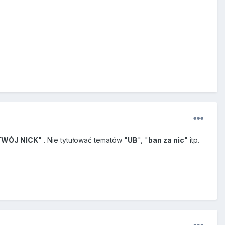
TWÓJ NICK
" . Nie tytułować tematów "
UB
", "
ban za nic
" itp.