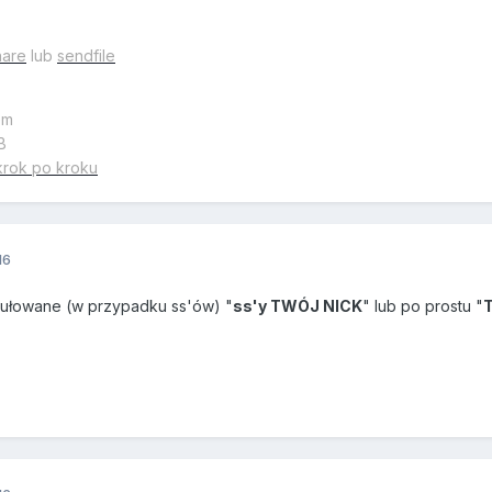
hare
lub
sendfile
em
B
krok po kroku
16
tułowane (w przypadku ss'ów) "
ss'y TWÓJ NICK
" lub po prostu "