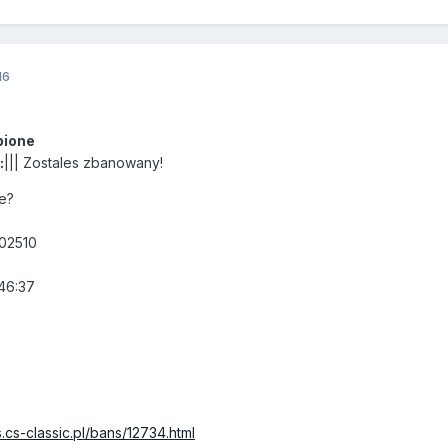
16
bione
:
||| Zostales zbanowany!
re?
402510
9:46:37
.cs-classic.pl/bans/12734.html