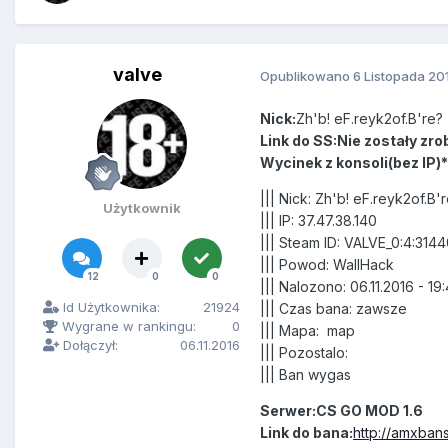
valve
Opublikowano
6 Listopada 20
Nick:
Zh'b! eF.reyk2of.B're?
Link do SS:Nie zostały zro
Wycinek z konsoli(bez IP)*
||| Nick: Zh'b! eF.reyk2of.B'
Użytkownik
||| IP: 37.47.38.140
||| Steam ID: VALVE_0:4:314
||| Powod: WallHack
12
0
0
||| Nalozono: 06.11.2016 - 1
Id Użytkownika:
21924
||| Czas bana: zawsze
Wygrane w rankingu:
0
||| Mapa: map
Dołączył:
06.11.2016
||| Pozostalo:
||| Ban wygas
Serwer:CS GO MOD 1.6
Link do bana:
http://amxbans