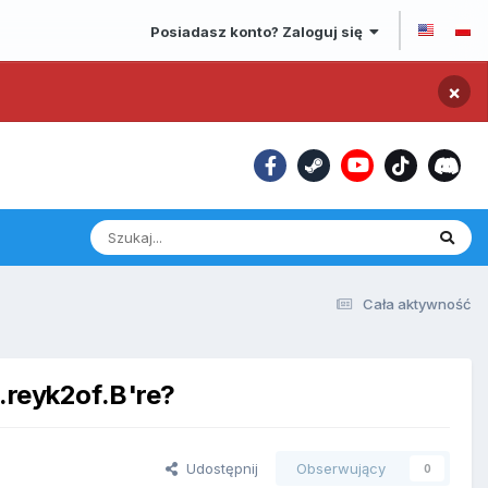
Posiadasz konto? Zaloguj się
×
Cała aktywność
reyk2of.B're?
Udostępnij
Obserwujący
0