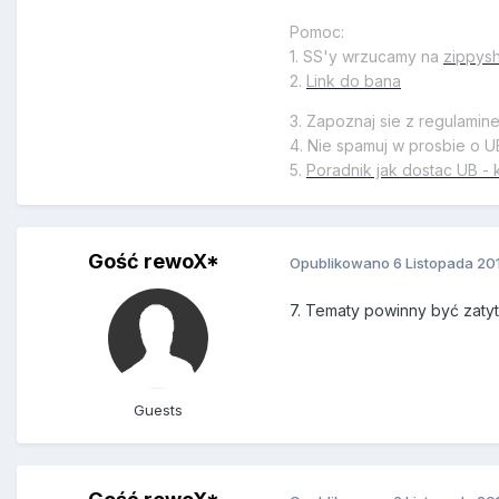
Pomoc:
1. SS'y wrzucamy na
zippys
2.
Link do bana
3. Zapoznaj sie z regulamin
4. Nie spamuj w prosbie o U
5.
Poradnik jak dostac UB - 
Gość rewoX*
Opublikowano
6 Listopada 20
7. Tematy powinny być zaty
Guests