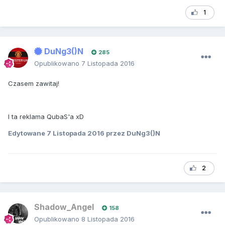
1
DuNg3()N
285
Opublikowano
7 Listopada 2016
Czasem zawitaj!
I ta reklama QubaS'a xD
Edytowane
7 Listopada 2016
przez DuNg3()N
2
Shadow_Angel
158
Opublikowano
8 Listopada 2016