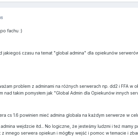
16
 po fachu :)
jakiegoś czasu na temat "global admina" dla opiekunów serwerów
ważam problem z adminami na różnych serwerach np. dd2 i FFA w ok
łem nad takim pomysłem jak "Global Admin dla Opiekunów innych se
ra cs 1.6 powinien mieć admina globala na każdym serwerze w cel
a admina wejdzcie itd... No logiczne, że jesteśmy ludzmi i też mamy
t z innego serwera opiekun i mógłby wejść i pomoc w temacie i zb