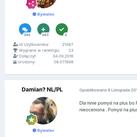
Bywalec
399
683
0
Id Użytkownika:
21487
Wygrane w rankingu:
23
Dołączył:
04.09.2016
Urodziny:
08.07.1998
Damian? NL/PL
Opublikowano
8 Listopada 20
Dla mnie pomysl na plus bo 
nieoceniona . Pomysl na plus
Bywalec