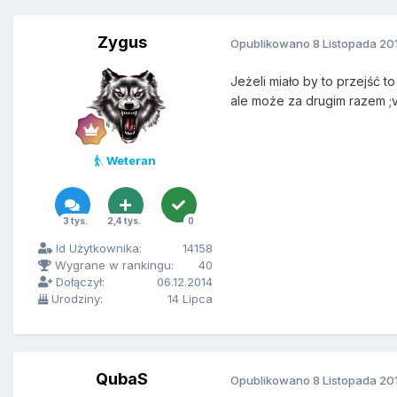
Zygus
Opublikowano
8 Listopada 20
Jeżeli miało by to przejść 
ale może za drugim razem ;
Weteran
3 tys.
2,4 tys.
0
Id Użytkownika:
14158
Wygrane w rankingu:
40
Dołączył:
06.12.2014
Urodziny:
14 Lipca
QubaS
Opublikowano
8 Listopada 20