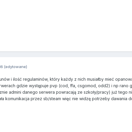
16
(edytowane)
nów i ilość regulaminów, który każdy z nich musiałby mieć opanow
werach gdzie występuje pvp (cod, ffa, csgomod, odd2) i np rano gdy
cznie admini danego serwera powracają ze szkoły/pracy) już tego 
ła komunikacja przez sb/steam więc nie widzę potrzeby dawania d