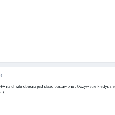
16
FFA na chwile obecna jest slabo obstawione . Oczywiscie kiedys si
 :)