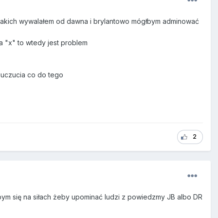
bo takich wywalałem od dawna i brylantowo mógłbym adminować
a "x" to wtedy jest problem
 uczucia co do tego
2
ł bym się na siłach żeby upominać ludzi z powiedzmy JB albo DR