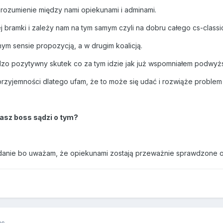
rozumienie między nami opiekunami i adminami.
bramki i zależy nam na tym samym czyli na dobru całego cs-classi
m sensie propozycją, a w drugim koalicją.
dzo pozytywny skutek co za tym idzie jak już wspomniałem podwyżs
i przyjemności dlatego ufam, że to może się udać i rozwiąże probl
nasz boss sądzi o tym?
anie bo uważam, że opiekunami zostają przeważnie sprawdzone os