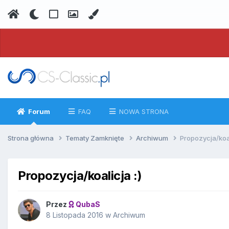
Forum
FAQ
NOWA STRONA
Strona główna
Tematy Zamknięte
Archiwum
Propozycja/koal
Propozycja/koalicja :)
Przez
QubaS
8 Listopada 2016
w
Archiwum