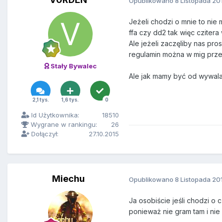
Opublikowano
8 Listopada 20
Jeżeli chodzi o mnie to ni
ffa czy dd2 tak więc czitera
Ale jeżeli zaczęliby nas pr
regulamin można w mig przec
Stały Bywalec
Ale jak mamy być od wywala
2,1 tys.
1,6 tys.
0
Id Użytkownika:
18510
Wygrane w rankingu:
26
Dołączył:
27.10.2015
Miechu
Opublikowano
8 Listopada 20
Ja osobiście jeśli chodzi o
ponieważ nie gram tam i nie