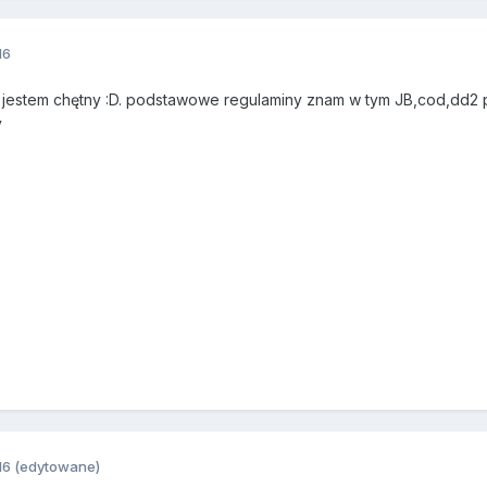
16
to jestem chętny :D. podstawowe regulaminy znam w tym JB,cod,dd2 p
v
16
(edytowane)