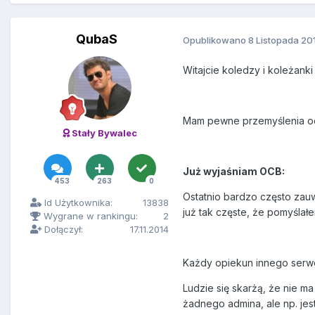
QubaS
Opublikowano
8 Listopada 20
Witajcie koledzy i koleżanki
Mam pewne przemyślenia od 
Stały Bywalec
Już wyjaśniam OCB:
453
263
0
Ostatnio bardzo często zau
Id Użytkownika:
13838
już tak częste, że pomyśla
Wygrane w rankingu:
2
Dołączył:
17.11.2014
Każdy opiekun innego serwe
Ludzie się skarżą, że nie m
żadnego admina, ale np. jes