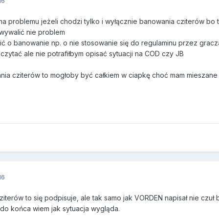
16
e ma problemu jeżeli chodzi tylko i wyłącznie banowania cziterów 
 wywalić nie problem
osić o banowanie np. o nie stosowanie się do regulaminu przez gracz
zytać ale nie potrafiłbym opisać sytuacji na COD czy JB
nia cziterów to mogłoby być całkiem w ciapkę choć mam mieszane
16
 cziterów to się podpisuje, ale tak samo jak VORDEN napisał nie czu
 do końca wiem jak sytuacja wygląda.