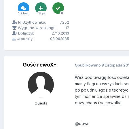
1,2 tys.
1 tys.
0
Id Użytkownika:
7252
Wygrane w rankingu:
17
Dołączył:
27.10.2013
Urodziny:
03.06.1985
Gość rewoX*
Opublikowano
8 Listopada 20
Weź pod uwagę ilość opieku
mamy flagi na wszystkich ser
po południu (gdzie teorety
tym momencie sprawnie dzia
duży chaos i samowolka.
Guests
@down