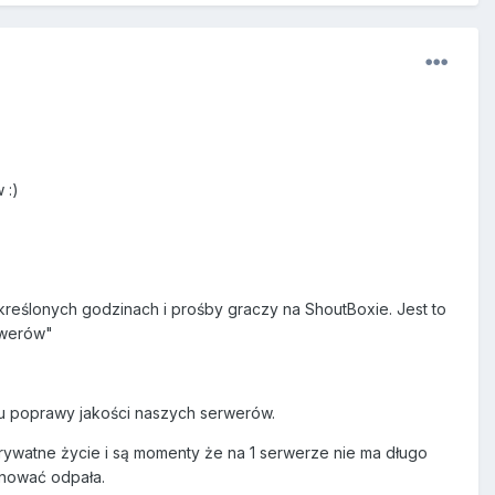
 :)
reślonych godzinach i prośby graczy na ShoutBoxie. Jest to
rwerów"
u poprawy jakości naszych serwerów.
 prywatne życie i są momenty że na 1 serwerze nie ma długo
anować odpała.