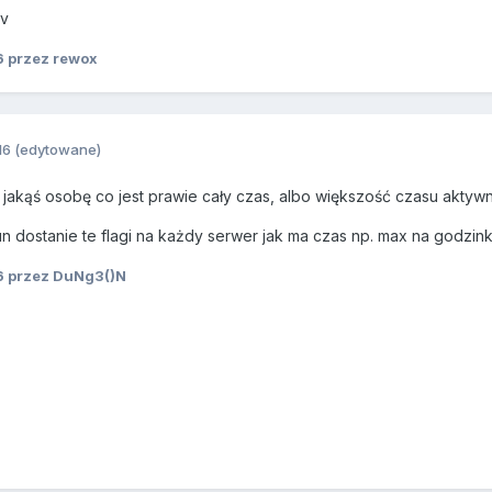
;v
6
przez rewox
16
(edytowane)
ąć jakąś osobę co jest prawie cały czas, albo większość czasu aktyw
un dostanie te flagi na każdy serwer jak ma czas np. max na godzink
6
przez DuNg3()N