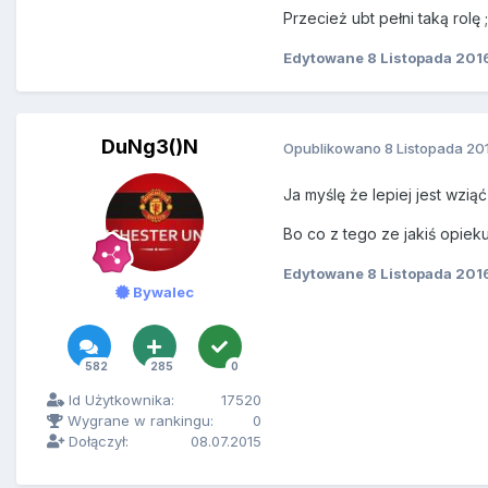
Przecież ubt pełni taką rolę 
Edytowane
8 Listopada 201
DuNg3()N
Opublikowano
8 Listopada 20
Ja myślę że lepiej jest wzi
Bo co z tego ze jakiś opiek
Edytowane
8 Listopada 201
Bywalec
582
285
0
Id Użytkownika:
17520
Wygrane w rankingu:
0
Dołączył:
08.07.2015