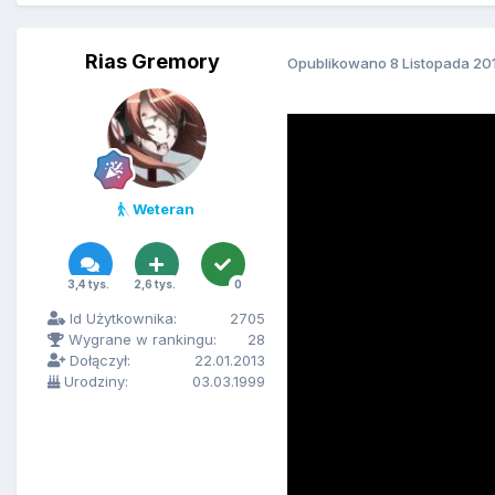
Rias Gremory
Opublikowano
8 Listopada 20
Weteran
3,4 tys.
2,6 tys.
0
Id Użytkownika:
2705
Wygrane w rankingu:
28
Dołączył:
22.01.2013
Urodziny:
03.03.1999