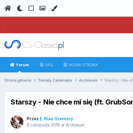
Forum
FAQ
NOWA STRONA
Strona główna
Tematy Zamknięte
Archiwum
Starszy - Nie ch
Starszy - Nie chce mi się (ft. GrubSo
Przez
Rias Gremory
8 Listopada 2016
w
Archiwum