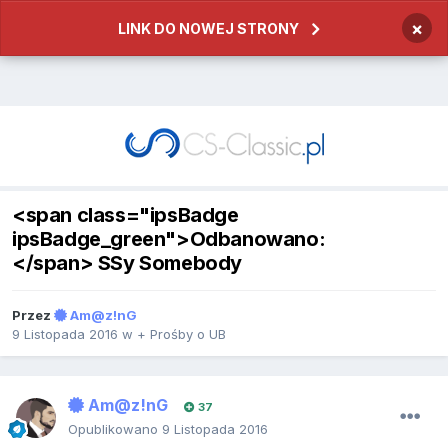
×
LINK DO NOWEJ STRONY
<span class="ipsBadge
ipsBadge_green">Odbanowano:
</span> SSy Somebody
Przez
Am@z!nG
9 Listopada 2016
w
+ Prośby o UB
Am@z!nG
37
Opublikowano
9 Listopada 2016