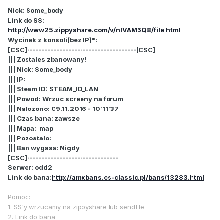
Nick: Some_body
Link do SS:
http://www25.zippyshare.com/v/nlVAM6Q8/file.html
Wycinek z konsoli(bez IP)*:
[CSC]-------------------------------------[CSC]
||| Zostales zbanowany!
||| Nick: Some_body
||| IP:
||| Steam ID: STEAM_ID_LAN
||| Powod: Wrzuc screeny na forum
||| Nalozono: 09.11.2016 - 10:11:37
||| Czas bana: zawsze
||| Mapa: map
||| Pozostalo:
||| Ban wygasa: Nigdy
[CSC]-------------------------------
Serwer: odd2
Link do bana:
http://amxbans.cs-classic.pl/bans/13283.html
Pomoc:
1. SS'y wrzucamy na
zippyshare
lub
sendfile
2.
Link do bana