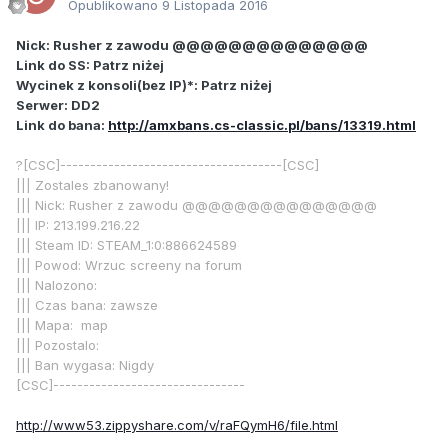
Opublikowano
9 Listopada 2016
Nick: Rusher z zawodu @@@@@@@@@@@@@@
Link do SS: Patrz niżej
Wycinek z konsoli(bez IP)*: Patrz niżej
Serwer: DD2
Link do bana:
http://amxbans.cs-classic.pl/bans/13319.html
?[CSC]-------------------------------------[CSC]
||| Zostales zbanowany!
||| Nick: Rusher z zawodu @@@@@@@@@@@@@@@
||| IP: 213.199.216.22
||| Steam ID: STEAM_1:0:886624589
||| Powod: Wrzuc screeny na forum
||| Nalozono:
||| Czas bana: zawsze
||| Mapa: map
||| Pozostalo:
||| Ban wygasa: Nigdy
[CSC]--------------------------------
http://www53.zippyshare.com/v/raFQymH6/file.html