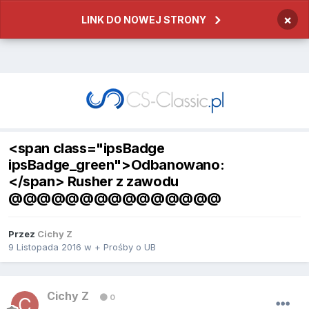
×
LINK DO NOWEJ STRONY
<span class="ipsBadge
ipsBadge_green">Odbanowano:
</span> Rusher z zawodu
@@@@@@@@@@@@@@@
Przez
Cichy Z
9 Listopada 2016
w
+ Prośby o UB
Cichy Z
0