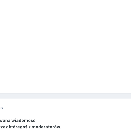
16
wana wiadomość.
rzez któregoś z moderatorów.