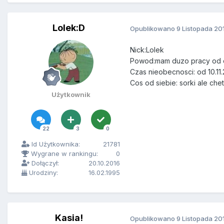
Lolek:D
Opublikowano
9 Listopada 20
Nick:Lolek
Powod:mam duzo pracy od czw
Czas nieobecnosci: od 10.11.
Cos od siebie: sorki ale ch
Użytkownik
22
3
0
Id Użytkownika:
21781
Wygrane w rankingu:
0
Dołączył:
20.10.2016
Urodziny:
16.02.1995
Kasia!
Opublikowano
9 Listopada 20