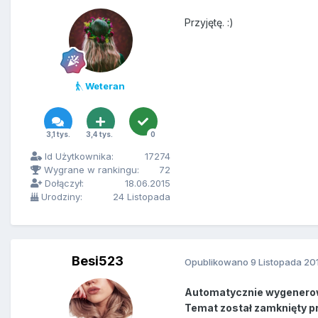
Przyjętę. :)
Weteran
3,1 tys.
3,4 tys.
0
Id Użytkownika:
17274
Wygrane w rankingu:
72
Dołączył:
18.06.2015
Urodziny:
24 Listopada
Besi523
Opublikowano
9 Listopada 20
Automatycznie wygenero
Temat został zamknięty p