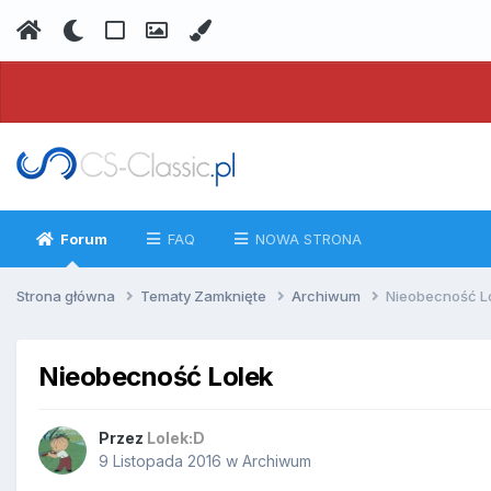
Forum
FAQ
NOWA STRONA
Strona główna
Tematy Zamknięte
Archiwum
Nieobecność L
Nieobecność Lolek
Przez
Lolek:D
9 Listopada 2016
w
Archiwum