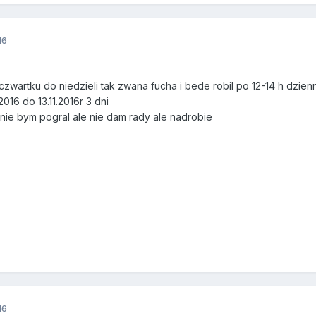
16
artku do niedzieli tak zwana fucha i bede robil po 12-14 h dzienn
2016 do 13.11.2016r 3 dni
etnie bym pogral ale nie dam rady ale nadrobie
16