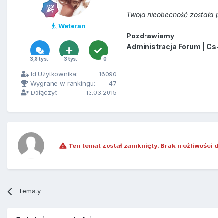
Twoja nieobecność została p
Weteran
Pozdrawiamy
Administracja Forum | Cs
3,8 tys.
3 tys.
0
Id Użytkownika:
16090
Wygrane w rankingu:
47
Dołączył:
13.03.2015
Ten temat został zamknięty. Brak możliwości 
Tematy