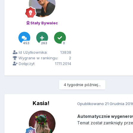
Stały Bywalec
453
263
0
Id Użytkownika:
13838
Wygrane w rankingu:
2
Dołączył:
17.11.2014
4 tygodnie później...
Kasia!
Opublikowano
21 Grudnia 201
Automatycznie wygenero
Temat został zamknięty prz