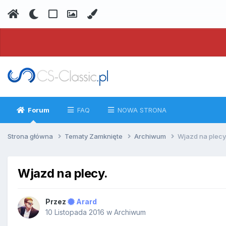
Forum
FAQ
NOWA STRONA
Strona główna
Tematy Zamknięte
Archiwum
Wjazd na plecy
Wjazd na plecy.
Przez
Arard
10 Listopada 2016
w
Archiwum