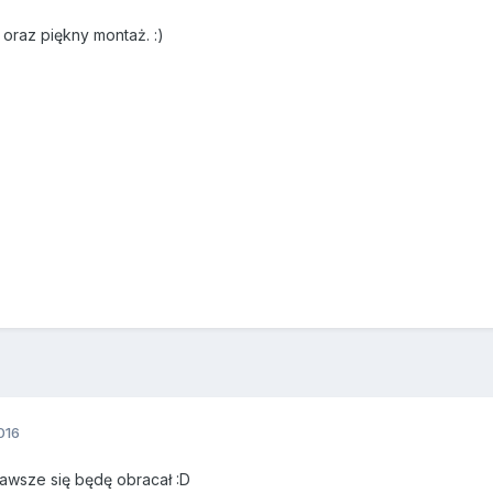
oraz piękny montaż. :)
016
zawsze się będę obracał :D