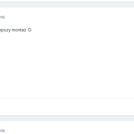
016
lepszy montaż :D
016