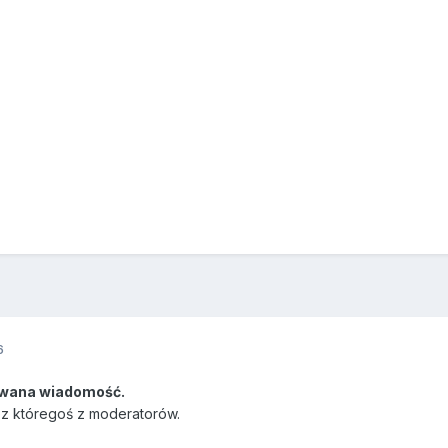
6
wana wiadomość.
ez któregoś z moderatorów.