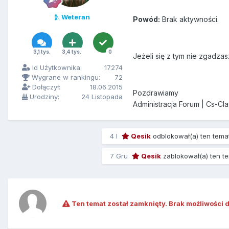
Weteran
Powód:
Brak aktywności.
3,1 tys.
3,4 tys.
0
Jeżeli się z tym nie zgadzas
Id Użytkownika:
17274
Wygrane w rankingu:
72
Dołączył:
18.06.2015
Pozdrawiamy
Urodziny:
24 Listopada
Administracja Forum | Cs-Cla
4 l
Qesik
odblokował(a) ten tema
7 Gru
Qesik
zablokował(a) ten t
Ten temat został zamknięty. Brak możliwości 