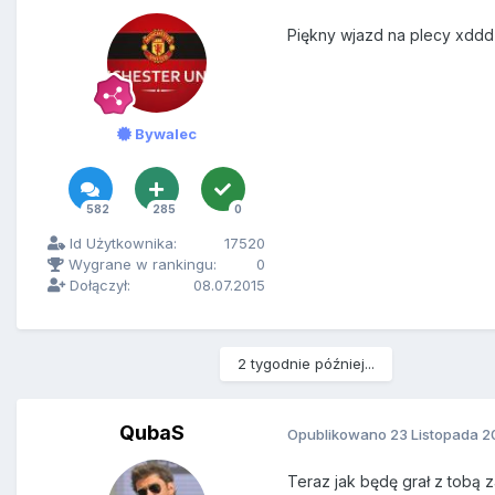
Piękny wjazd na plecy xddd 
Bywalec
582
285
0
Id Użytkownika:
17520
Wygrane w rankingu:
0
Dołączył:
08.07.2015
2 tygodnie później...
QubaS
Opublikowano
23 Listopada 2
Teraz jak będę grał z tobą 