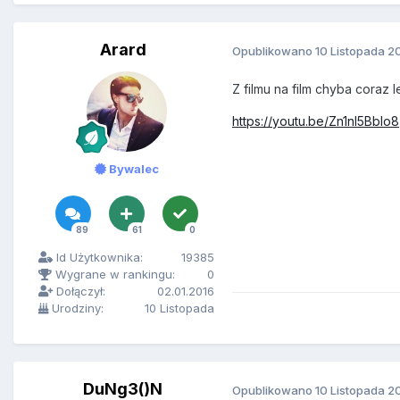
Arard
Opublikowano
10 Listopada 2
Z filmu na film chyba coraz 
https://youtu.be/Zn1nI5BbIo8
Bywalec
89
61
0
Id Użytkownika:
19385
Wygrane w rankingu:
0
Dołączył:
02.01.2016
Urodziny:
10 Listopada
DuNg3()N
Opublikowano
10 Listopada 2