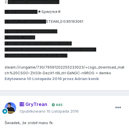
2.
Kto zawinił? (admin/gracz):Gracz
★Sρяιηтєя☆
3. Nick oskarżonego:
STEAM_0:0:85193061
4. Steam_ID oskarżonego:
5. Data i godzina zdarzenia:20:09
6. Mapa:de_mirage
7. Opis sytuacji:Wbił do CT, i zrobił mass fk
8. Dowody (demo/screeny/świadkowie): Mirando świadek
9. Wynik/numer rundy/czas:13:11 dla CT
steam://rungame/730/76561202255233023/+csgo_download_mat
ch%20CSGO-ZH33r-DezXf-t9LzH-EeNGC-n9ROG = demko
Edytowane
10 Listopada 2016
przez Adrian konik
GryTrean
685
Opublikowano
10 Listopada 2016
Świadek, że zrobił mass fk.