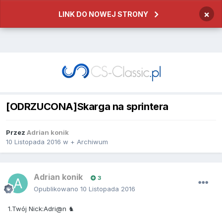
×
LINK DO NOWEJ STRONY
[ODRZUCONA]Skarga na sprintera
Przez
Adrian konik
10 Listopada 2016
w
+ Archiwum
Adrian konik
3
Opublikowano
10 Listopada 2016
1.Twój Nick:Adri@n ♞