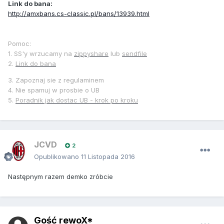
Link do bana:
http://amxbans.cs-classic.pl/bans/13939.html
Pomoc:
1. SS'y wrzucamy na
zippyshare
lub
sendfile
2.
Link do bana
3. Zapoznaj sie z regulaminem
4. Nie spamuj w prosbie o UB
5.
Poradnik jak dostac UB - krok po kroku
JCVD
2
Opublikowano
11 Listopada 2016
Następnym razem demko zróbcie
Gość rewoX*