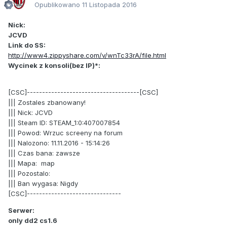
Opublikowano
11 Listopada 2016
Nick:
JCVD
Link do SS:
http://www4.zippyshare.com/v/wnTc33rA/file.html
Wycinek z konsoli(bez IP)*:
[CSC]-------------------------------------[CSC]
||| Zostales zbanowany!
||| Nick: JCVD
||| Steam ID: STEAM_1:0:407007854
||| Powod: Wrzuc screeny na forum
||| Nalozono: 11.11.2016 - 15:14:26
||| Czas bana: zawsze
||| Mapa: map
||| Pozostalo:
||| Ban wygasa: Nigdy
[CSC]-------------------------------
Serwer:
only dd2 cs1.6