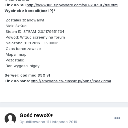
Link do SS:
http://www106.zippyshare.com/v/FPkDiZUE/file.html
Wycinek z konsoli(bez IP)*:
Zostales zbanowany!
Nick: SzKudi
Steam ID: STEAM_2:0:1179651734
Powod: Wrzuc screeny na forum
Nalozono: 11.11.2016 - 15:00:36
Czas bana: zawsze
Mapa: map
Pozostalo:
Ban wygasa: nigdy
Serwer: cod mod 350lvl
Link do bana:
http://amxbans.cs-classic.pl/bans/index.html
Gość rewoX*
Opublikowano
11 Listopada 2016