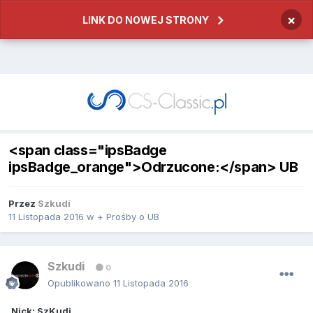
×
LINK DO NOWEJ STRONY
<span class="ipsBadge
ipsBadge_orange">Odrzucone:</span> UB
Przez
Szkudi
11 Listopada 2016
w
+ Prośby o UB
Szkudi
0
Opublikowano
11 Listopada 2016
Nick: SzKudi