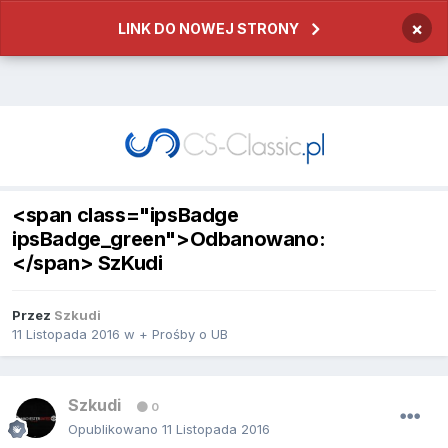
×
LINK DO NOWEJ STRONY
<span class="ipsBadge
ipsBadge_green">Odbanowano:
</span> SzKudi
Przez
Szkudi
11 Listopada 2016
w
+ Prośby o UB
Szkudi
0
Opublikowano
11 Listopada 2016