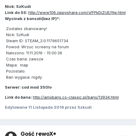
Nick: SzKudi
Link do SS:
http://www106.zippyshare.com/v/FPkDiZUE/file.html
Wycinek z konsoli(bez IP)*:
Zostales zbanowany!
Nick: SzKudi
Steam ID: STEAM_2:0:1179651734
Powod: Wrzuc screeny na forum
Nalozono: 11.11.2016 - 15:00:36
Czas bana: zawsze
Mapa: map
Pozostalo:
Ban wygasa: nigdy
Serwer: cod mod 350lv
Link do bana:
http://amxbans.cs-classic.pl/bans/13934.html
Edytowane
11 Listopada 2016
przez Szkudi
Gość rewoX*