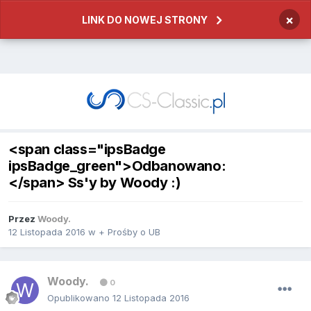
×
LINK DO NOWEJ STRONY
<span class="ipsBadge
ipsBadge_green">Odbanowano:
</span> Ss'y by Woody :)
Przez
Woody.
12 Listopada 2016
w
+ Prośby o UB
Woody.
0
Opublikowano
12 Listopada 2016