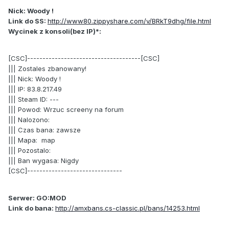
Nick: Woody !
Link do SS:
http://www80.zippyshare.com/v/BRkT9dhg/file.html
Wycinek z konsoli(bez IP)*:
[CSC]-------------------------------------[CSC]
||| Zostales zbanowany!
||| Nick: Woody !
||| IP: 83.8.217.49
||| Steam ID: ---
||| Powod: Wrzuc screeny na forum
||| Nalozono:
||| Czas bana: zawsze
||| Mapa: map
||| Pozostalo:
||| Ban wygasa: Nigdy
[CSC]-------------------------------
Serwer: GO:MOD
Link do bana:
http://amxbans.cs-classic.pl/bans/14253.html