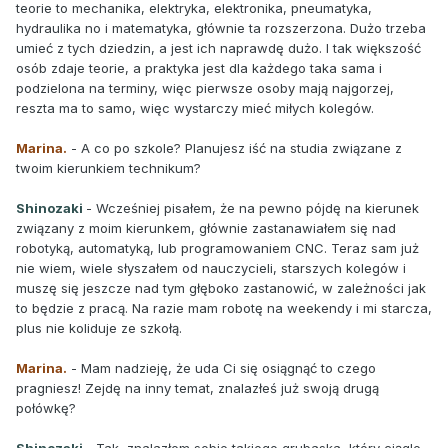
teorie to mechanika, elektryka, elektronika, pneumatyka,
hydraulika no i matematyka, głównie ta rozszerzona. Dużo trzeba
umieć z tych dziedzin, a jest ich naprawdę dużo. I tak większość
osób zdaje teorie, a praktyka jest dla każdego taka sama i
podzielona na terminy, więc pierwsze osoby mają najgorzej,
reszta ma to samo, więc wystarczy mieć miłych kolegów.
Marina.
- A co po szkole? Planujesz iść na studia związane z
twoim kierunkiem technikum?
Shinozaki
- Wcześniej pisałem, że na pewno pójdę na kierunek
związany z moim kierunkem, głównie zastanawiałem się nad
robotyką, automatyką, lub programowaniem CNC. Teraz sam już
nie wiem, wiele słyszałem od nauczycieli, starszych kolegów i
muszę się jeszcze nad tym głęboko zastanowić, w zależności jak
to będzie z pracą. Na razie mam robotę na weekendy i mi starcza,
plus nie koliduje ze szkołą.
Marina.
- Mam nadzieję, że uda Ci się osiągnąć to czego
pragniesz! Zejdę na inny temat, znalazłeś już swoją drugą
połówkę?