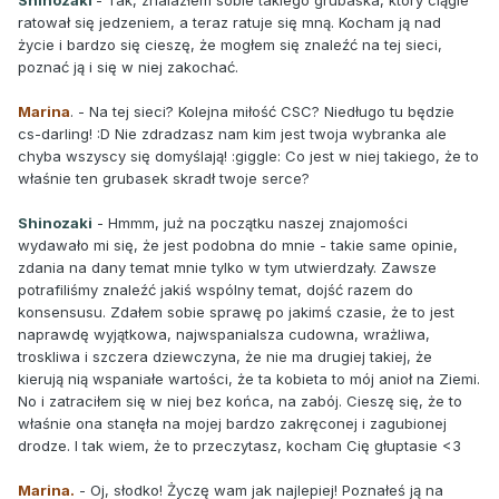
Shinozaki
- Tak, znalazłem sobie takiego grubaska, który ciągle
ratował się jedzeniem, a teraz ratuje się mną. Kocham ją nad
życie i bardzo się cieszę, że mogłem się znaleźć na tej sieci,
poznać ją i się w niej zakochać.
Marina
. - Na tej sieci? Kolejna miłość CSC? Niedługo tu będzie
cs-darling! :D Nie zdradzasz nam kim jest twoja wybranka ale
chyba wszyscy się domyślają! :giggle: Co jest w niej takiego, że to
właśnie ten grubasek skradł twoje serce?
Shinozaki
- Hmmm, już na początku naszej znajomości
wydawało mi się, że jest podobna do mnie - takie same opinie,
zdania na dany temat mnie tylko w tym utwierdzały. Zawsze
potrafiliśmy znaleźć jakiś wspólny temat, dojść razem do
konsensusu. Zdałem sobie sprawę po jakimś czasie, że to jest
naprawdę wyjątkowa, najwspanialsza cudowna, wrażliwa,
troskliwa i szczera dziewczyna, że nie ma drugiej takiej, że
kierują nią wspaniałe wartości, że ta kobieta to mój anioł na Ziemi.
No i zatraciłem się w niej bez końca, na zabój. Cieszę się, że to
właśnie ona stanęła na mojej bardzo zakręconej i zagubionej
drodze. I tak wiem, że to przeczytasz, kocham Cię głuptasie <3
Marina.
- Oj, słodko! Życzę wam jak najlepiej! Poznałeś ją na