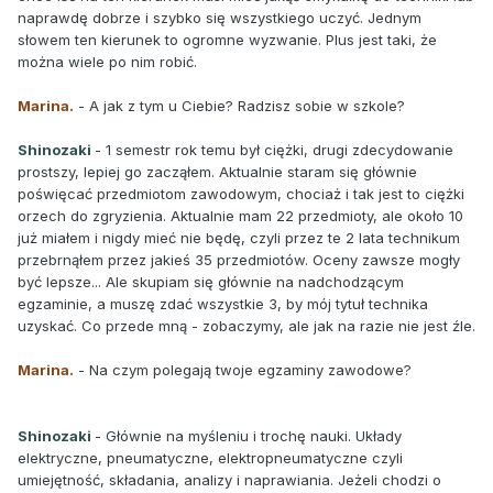
naprawdę dobrze i szybko się wszystkiego uczyć. Jednym
słowem ten kierunek to ogromne wyzwanie. Plus jest taki, że
można wiele po nim robić.
Marina.
- A jak z tym u Ciebie? Radzisz sobie w szkole?
Shinozaki
- 1 semestr rok temu był ciężki, drugi zdecydowanie
prostszy, lepiej go zacząłem. Aktualnie staram się głównie
poświęcać przedmiotom zawodowym, chociaż i tak jest to ciężki
orzech do zgryzienia. Aktualnie mam 22 przedmioty, ale około 10
już miałem i nigdy mieć nie będę, czyli przez te 2 lata technikum
przebrnąłem przez jakieś 35 przedmiotów. Oceny zawsze mogły
być lepsze... Ale skupiam się głównie na nadchodzącym
egzaminie, a muszę zdać wszystkie 3, by mój tytuł technika
uzyskać. Co przede mną - zobaczymy, ale jak na razie nie jest źle.
Marina.
- Na czym polegają twoje egzaminy zawodowe?
Shinozaki
- Głównie na myśleniu i trochę nauki. Układy
elektryczne, pneumatyczne, elektropneumatyczne czyli
umiejętność, składania, analizy i naprawiania. Jeżeli chodzi o