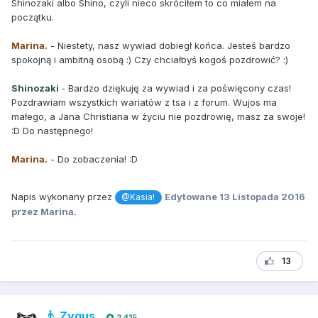
Shinozaki albo Shino, czyli nieco skróciłem to co miałem na
początku.
Marina.
- Niestety, nasz wywiad dobiegł końca. Jesteś bardzo
spokojną i ambitną osobą :) Czy chciałbyś kogoś pozdrowić? :)
Shinozaki
- Bardzo dziękuję za wywiad i za poświęcony czas!
Pozdrawiam wszystkich wariatów z tsa i z forum. Wujos ma
małego, a Jana Christiana w życiu nie pozdrowię, masz za swoje!
:D Do następnego!
Marina.
- Do zobaczenia! :D
Napis wykonany przez
Edytowane
13 Listopada 2016
@Kasia!
przez Marina.
13
Zygus
2 415