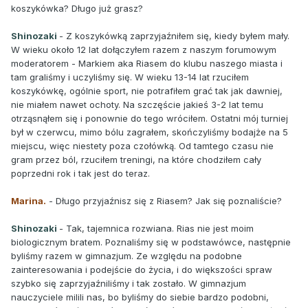
koszykówka? Długo już grasz?
Shinozaki
- Z koszykówką zaprzyjaźniłem się, kiedy byłem mały.
W wieku około 12 lat dołączyłem razem z naszym forumowym
moderatorem - Markiem aka Riasem do klubu naszego miasta i
tam graliśmy i uczyliśmy się. W wieku 13-14 lat rzuciłem
koszykówkę, ogólnie sport, nie potrafiłem grać tak jak dawniej,
nie miałem nawet ochoty. Na szczęście jakieś 3-2 lat temu
otrząsnąłem się i ponownie do tego wróciłem. Ostatni mój turniej
był w czerwcu, mimo bólu zagrałem, skończyliśmy bodajże na 5
miejscu, więc niestety poza czołówką. Od tamtego czasu nie
gram przez ból, rzuciłem treningi, na które chodziłem cały
poprzedni rok i tak jest do teraz.
Marina.
- Długo przyjaźnisz się z Riasem? Jak się poznaliście?
Shinozaki
- Tak, tajemnica rozwiana. Rias nie jest moim
biologicznym bratem. Poznaliśmy się w podstawówce, następnie
byliśmy razem w gimnazjum. Ze względu na podobne
zainteresowania i podejście do życia, i do większości spraw
szybko się zaprzyjaźniliśmy i tak zostało. W gimnazjum
nauczyciele milili nas, bo byliśmy do siebie bardzo podobni,