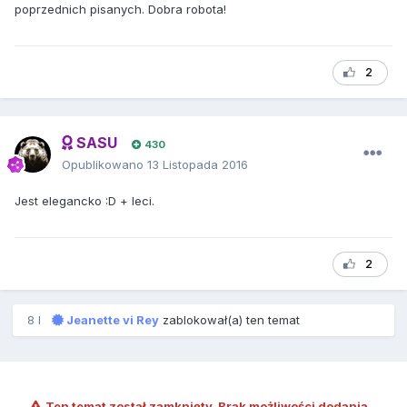
poprzednich pisanych. Dobra robota!
2
SASU
430
Opublikowano
13 Listopada 2016
Jest elegancko :D + leci.
2
8 l
Jeanette vi Rey
zablokował(a) ten temat
Ten temat został zamknięty. Brak możliwości dodania