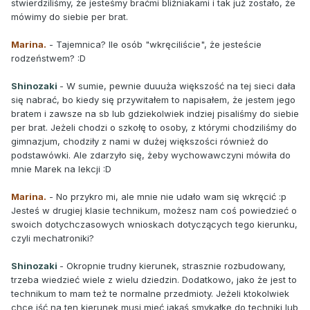
stwierdziliśmy, że jesteśmy braćmi bliźniakami i tak już zostało, że
mówimy do siebie per brat.
Marina.
- Tajemnica? Ile osób "wkręciliście", że jesteście
rodzeństwem? :D
Shinozaki
- W sumie, pewnie duuuża większość na tej sieci dała
się nabrać, bo kiedy się przywitałem to napisałem, że jestem jego
bratem i zawsze na sb lub gdziekolwiek indziej pisaliśmy do siebie
per brat. Jeżeli chodzi o szkołę to osoby, z którymi chodziliśmy do
gimnazjum, chodziły z nami w dużej większości również do
podstawówki. Ale zdarzyło się, żeby wychowawczyni mówiła do
mnie Marek na lekcji :D
Marina.
- No przykro mi, ale mnie nie udało wam się wkręcić :p
Jesteś w drugiej klasie technikum, możesz nam coś powiedzieć o
swoich dotychczasowych wnioskach dotyczących tego kierunku,
czyli mechatroniki?
Shinozaki
- Okropnie trudny kierunek, strasznie rozbudowany,
trzeba wiedzieć wiele z wielu dziedzin. Dodatkowo, jako że jest to
technikum to mam też te normalne przedmioty. Jeżeli ktokolwiek
chce iść na ten kierunek musi mieć jakąś smykałkę do techniki lub