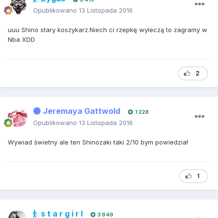
Opublikowano
13 Listopada 2016
uuu Shino stary koszykarz.Niech ci rzepkę wyleczą to zagramy w
Nba XDD
2
Jeremaya Gattwold
1 228
Opublikowano
13 Listopada 2016
Wywiad świetny ale ten Shinozaki taki 2/10 bym powiedział
1
s t a r g i r l
3 949