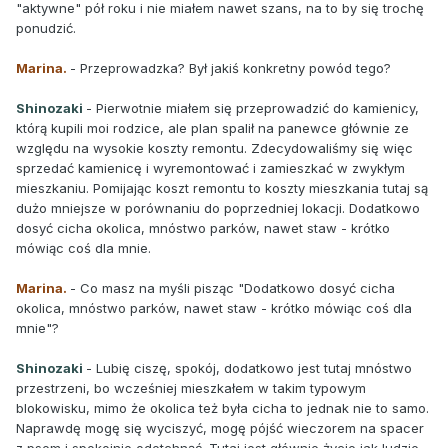
"aktywne" pół roku i nie miałem nawet szans, na to by się trochę
ponudzić.
Marina.
- Przeprowadzka? Był jakiś konkretny powód tego?
Shinozaki
- Pierwotnie miałem się przeprowadzić do kamienicy,
którą kupili moi rodzice, ale plan spalił na panewce głównie ze
względu na wysokie koszty remontu. Zdecydowaliśmy się więc
sprzedać kamienicę i wyremontować i zamieszkać w zwykłym
mieszkaniu. Pomijając koszt remontu to koszty mieszkania tutaj są
dużo mniejsze w porównaniu do poprzedniej lokacji. Dodatkowo
dosyć cicha okolica, mnóstwo parków, nawet staw - krótko
mówiąc coś dla mnie.
Marina.
- Co masz na myśli pisząc "Dodatkowo dosyć cicha
okolica, mnóstwo parków, nawet staw - krótko mówiąc coś dla
mnie"?
Shinozaki
- Lubię ciszę, spokój, dodatkowo jest tutaj mnóstwo
przestrzeni, bo wcześniej mieszkałem w takim typowym
blokowisku, mimo że okolica też była cicha to jednak nie to samo.
Naprawdę mogę się wyciszyć, mogę pójść wieczorem na spacer