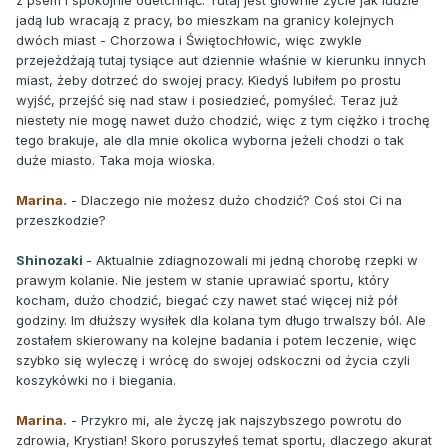
z psem i spokojnie odetchnąć. Tutaj jest głównie życie jak ludzie
jadą lub wracają z pracy, bo mieszkam na granicy kolejnych
dwóch miast - Chorzowa i Świętochłowic, więc zwykle
przejeżdżają tutaj tysiące aut dziennie właśnie w kierunku innych
miast, żeby dotrzeć do swojej pracy. Kiedyś lubiłem po prostu
wyjść, przejść się nad staw i posiedzieć, pomyśleć. Teraz już
niestety nie mogę nawet dużo chodzić, więc z tym ciężko i trochę
tego brakuje, ale dla mnie okolica wyborna jeżeli chodzi o tak
duże miasto. Taka moja wioska.
Marina.
- Dlaczego nie możesz dużo chodzić? Coś stoi Ci na
przeszkodzie?
Shinozaki
- Aktualnie zdiagnozowali mi jedną chorobę rzepki w
prawym kolanie. Nie jestem w stanie uprawiać sportu, który
kocham, dużo chodzić, biegać czy nawet stać więcej niż pół
godziny. Im dłuższy wysiłek dla kolana tym długo trwalszy ból. Ale
zostałem skierowany na kolejne badania i potem leczenie, więc
szybko się wyleczę i wrócę do swojej odskoczni od życia czyli
koszykówki no i biegania.
Marina.
- Przykro mi, ale życzę jak najszybszego powrotu do
zdrowia, Krystian! Skoro poruszyłeś temat sportu, dlaczego akurat