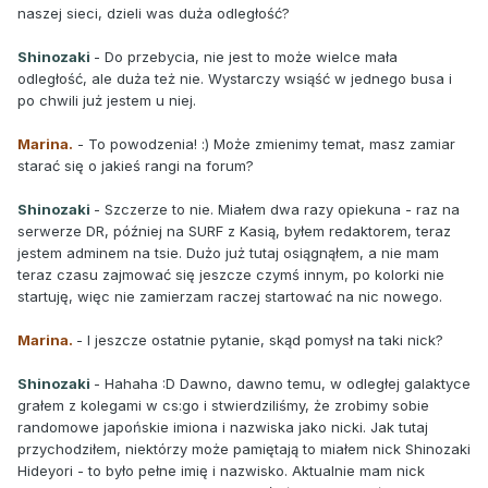
naszej sieci, dzieli was duża odległość?
Shinozaki
- Do przebycia, nie jest to może wielce mała
odległość, ale duża też nie. Wystarczy wsiąść w jednego busa i
po chwili już jestem u niej.
Marina.
- To powodzenia! :) Może zmienimy temat, masz zamiar
starać się o jakieś rangi na forum?
Shinozaki
- Szczerze to nie. Miałem dwa razy opiekuna - raz na
serwerze DR, później na SURF z Kasią, byłem redaktorem, teraz
jestem adminem na tsie. Dużo już tutaj osiągnąłem, a nie mam
teraz czasu zajmować się jeszcze czymś innym, po kolorki nie
startuję, więc nie zamierzam raczej startować na nic nowego.
Marina.
- I jeszcze ostatnie pytanie, skąd pomysł na taki nick?
Shinozaki
- Hahaha :D Dawno, dawno temu, w odległej galaktyce
grałem z kolegami w cs:go i stwierdziliśmy, że zrobimy sobie
randomowe japońskie imiona i nazwiska jako nicki. Jak tutaj
przychodziłem, niektórzy może pamiętają to miałem nick Shinozaki
Hideyori - to było pełne imię i nazwisko. Aktualnie mam nick