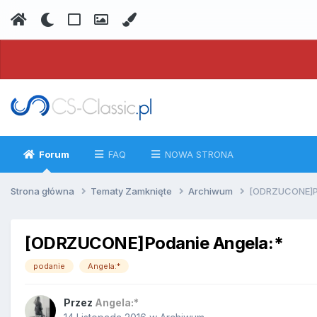
Forum
FAQ
NOWA STRONA
Strona główna
Tematy Zamknięte
Archiwum
[ODRZUCONE]Po
[ODRZUCONE]Podanie Angela:*
podanie
Angela:*
Przez
Angela:*