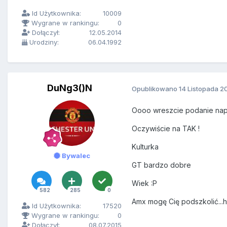
Id Użytkownika:
10009
Wygrane w rankingu:
0
Dołączył:
12.05.2014
Urodziny:
06.04.1992
DuNg3()N
Opublikowano
14 Listopada 2
Oooo wreszcie podanie napi
Oczywiście na TAK !
Kulturka
Bywalec
GT bardzo dobre
Wiek :P
582
285
0
Amx mogę Cię podszkolić...hi
Id Użytkownika:
17520
Wygrane w rankingu:
0
Dołączył:
08.07.2015