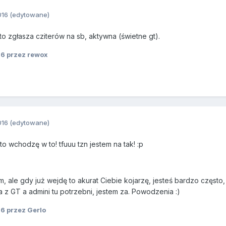
016
(edytowane)
to zgłasza cziterów na sb, aktywna (świetne gt).
16
przez rewox
016
(edytowane)
 to wchodzę w to! tfuuu tzn jestem na tak! :p
, ale gdy już wejdę to akurat Ciebie kojarzę, jesteś bardzo częs
a z GT a admini tu potrzebni, jestem za. Powodzenia :)
16
przez Gerlo