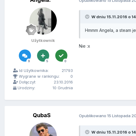
Opublikowano
15 Listopada 2
W dniu 15.11.2016 o 14
Hmmm Angela, a steam je
Użytkownik
Nie :x
9
5
0
Id Użytkownika:
21793
Wygrane w rankingu:
0
Dołączył:
23.10.2016
Urodziny:
10 Grudnia
QubaS
Opublikowano
15 Listopada 2
W dniu 15.11.2016 o 14