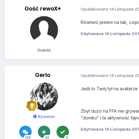
Gość rewoX*
Opublikowano
14 Listopada 2
Również jestem na tak, częs
Edytowane
14 Listopada 20
Guests
Gerlo
Opublikowano
14 Listopada 2
Jeśli to Twój tył na avatarze
Zbyt dużo na FFA nie grywam
Bywalec
"domku" i ta aktywność fajn
Edytowane
14 Listopada 20
108
95
0