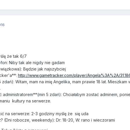
016
ślę że tak 6/7
ofon: Niby tak ale nigdy nie gadam
owiązkowa): Będzie jak najszybciej
cker'a**:
http://www.gametracker.com/player/Angela%3A%2A/31.186
 5 zdań): Witam, mam na imię Angelika, mam prawie 18 lat. Mieszkam
.
ć administratorem**(min 5 zdań): Chciałabym zostać adminem, ponie
aniu kultury na serwerze.
cić na serwerze: 2-3 godziny myślę że się uda
z? (Dni robocze, weekendy): Dr: 18-20, W: rano i wieczorami