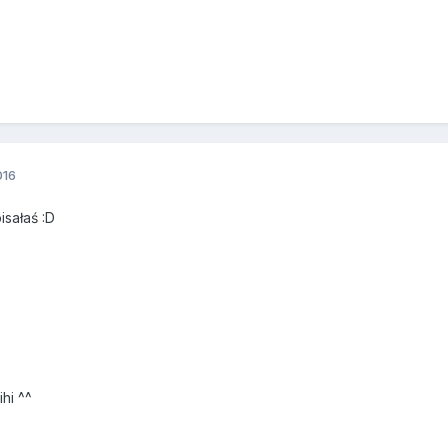
016
sałaś :D
hi ^^