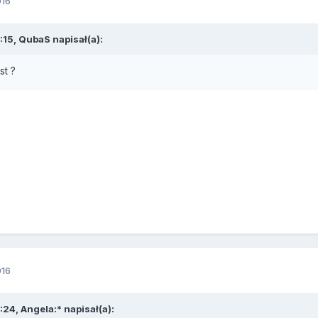
016
:15, QubaS napisał(a):
st ?
016
:24, Angela:* napisał(a):