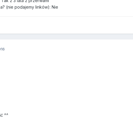
6: Tak z 3 lata z przerwami
na? (nie podajemy linków): Nie
016
ić ^^