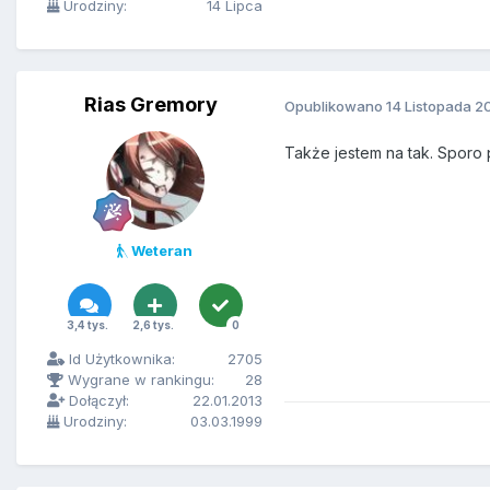
Urodziny:
14 Lipca
Rias Gremory
Opublikowano
14 Listopada 2
Także jestem na tak. Sporo p
Weteran
3,4 tys.
2,6 tys.
0
Id Użytkownika:
2705
Wygrane w rankingu:
28
Dołączył:
22.01.2013
Urodziny:
03.03.1999