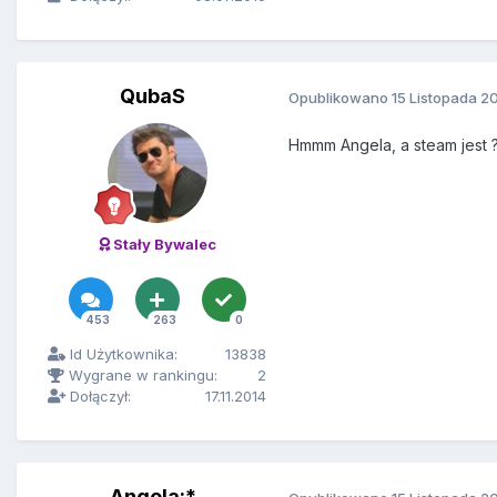
QubaS
Opublikowano
15 Listopada 2
Hmmm Angela, a steam jest 
Stały Bywalec
453
263
0
Id Użytkownika:
13838
Wygrane w rankingu:
2
Dołączył:
17.11.2014
Angela:*