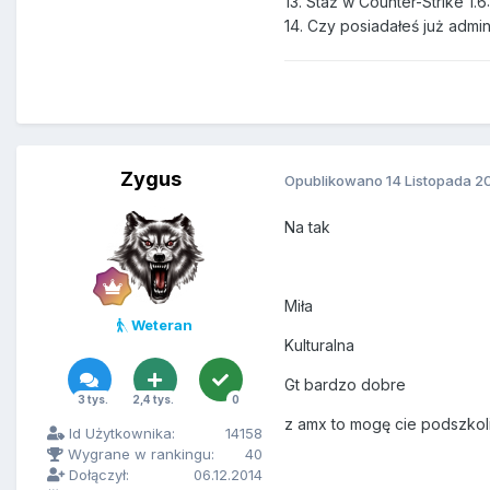
13. Staż w Counter-Strike 1.
14. Czy posiadałeś już admi
Zygus
Opublikowano
14 Listopada 2
Na tak
Miła
Weteran
Kulturalna
Gt bardzo dobre
3 tys.
2,4 tys.
0
z amx to mogę cie podszkol
Id Użytkownika:
14158
Wygrane w rankingu:
40
Dołączył:
06.12.2014