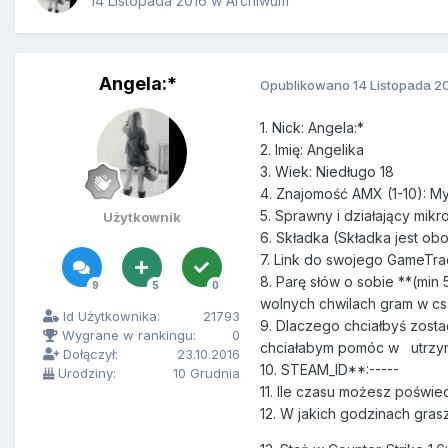
14 Listopada 2016
w
Archiwum
Angela:*
Opublikowano
14 Listopada 2
1. Nick: Angela:*
2. Imię: Angelika
3. Wiek: Niedługo 18
4. Znajomość AMX (1-10): My
5. Sprawny i działający mikr
Użytkownik
6. Składka (Składka jest ob
7. Link do swojego GameTra
8. Parę słów o sobie **(min
9
5
0
wolnych chwilach gram w cs
Id Użytkownika:
21793
9. Dlaczego chciałbyś zosta
Wygrane w rankingu:
0
chciałabym pomóc w utrzym
Dołączył:
23.10.2016
10. STEAM_ID**:-----
Urodziny:
10 Grudnia
11. Ile czasu możesz poświe
12. W jakich godzinach gras