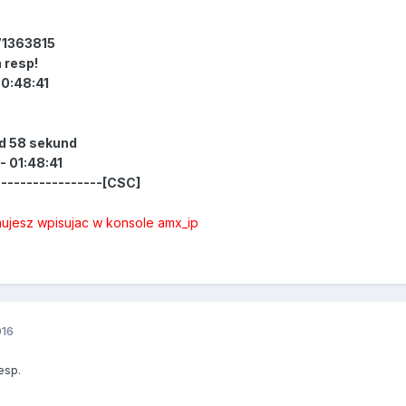
71363815
 resp!
00:48:41
nd 58 sekund
- 01:48:41
-----------------[CSC]
ujesz wpisujac w konsole amx_ip
016
esp.