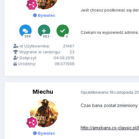
Jeśli chcesz posiłkować się de
Bywalec
Czekam na wypowiedź admina.
399
683
0
Id Użytkownika:
21487
Wygrane w rankingu:
23
Dołączył:
04.09.2016
Urodziny:
08.07.1998
Miechu
Opublikowano
19 Listopada 2
Czas bana został zmieniony 
http://amxbans.cs-classic.pl
Bywalec