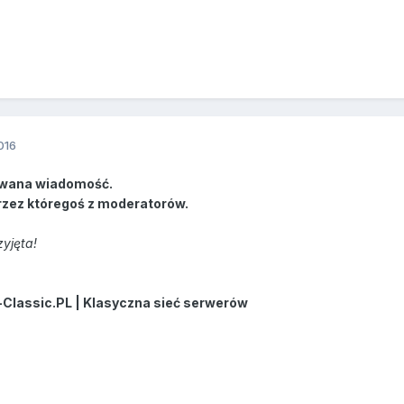
016
wana wiadomość.
rzez któregoś z moderatorów.
zyjęta!
-Classic.PL | Klasyczna sieć serwerów