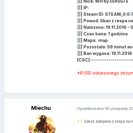
||| Nick: WH by xSh0uTx
||| IP:
||| Steam ID: STEAM_0:0:
||| Powod: Skan z respa na
||| Nalozono: 19.11.2016 - 
||| Czas bana: 1 godzina
||| Mapa: map
||| Pozostalo: 59 minut a
||| Ban wygasa: 19.11.2016 
[CSC]--------------------
*IP/SID oskarzonego otrzym
Miechu
Opublikowano
19 Listopada 2
2.2.
Zakaz zabijania z respa na r