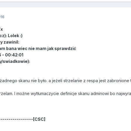
016
Tx
z): Lolek :)
y zawinil:
am bana wiec nie mam jak sprawdzić
6 - 00:42:01
/swiadkowie):
żadnego skanu nie było. a jeżeli strzelanie z respa jest zabronione t
elam. I możne wytłumaczycie definicje skanu adminowi bo najwyraźn
-----------------[CSC]