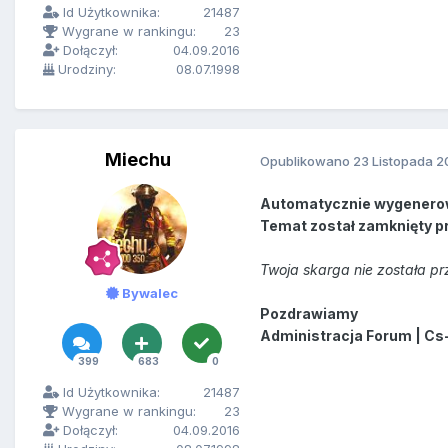
Id Użytkownika:
21487
Wygrane w rankingu:
23
Dołączył:
04.09.2016
Urodziny:
08.07.1998
Miechu
Opublikowano
23 Listopada 2
Automatycznie wygenero
Temat został zamknięty p
Twoja skarga nie została pr
Bywalec
Pozdrawiamy
Administracja Forum | Cs
399
683
0
Id Użytkownika:
21487
Wygrane w rankingu:
23
Dołączył:
04.09.2016