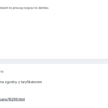
mkiem to proszę rozpisz to demko.
016
na zgodny z taryfikatorem
/bans/16299.html