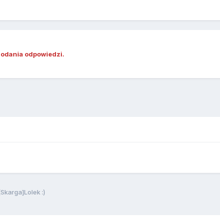
dodania odpowiedzi.
karga]Lolek :)