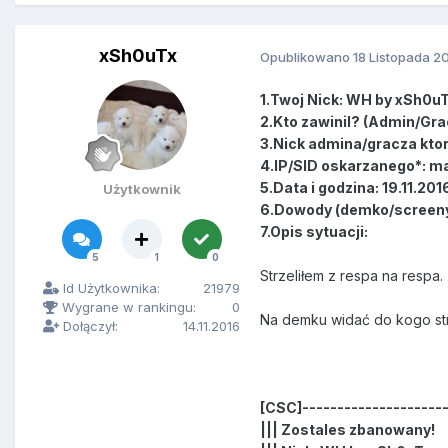
xSh0uTx
Opublikowano
18 Listopada 2
1.Twoj Nick: WH by xSh0u
2.Kto zawinil? (Admin/Grac
3.Nick admina/gracza ktor
4.IP/SID oskarzanego*: m
5.Data i godzina: 19.11.201
Użytkownik
6.Dowody (demko/screeny
7.Opis sytuacji:
5
1
0
Strzeliłem z respa na respa. 
Id Użytkownika:
21979
Wygrane w rankingu:
0
Na demku widać do kogo strz
Dołączył:
14.11.2016
[CSC]--------------------
||| Zostales zbanowany!