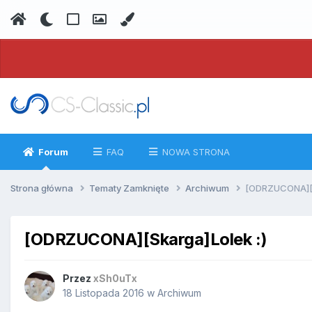
Forum
FAQ
NOWA STRONA
Strona główna
Tematy Zamknięte
Archiwum
[ODRZUCONA][S
[ODRZUCONA][Skarga]Lolek :)
Przez
xSh0uTx
18 Listopada 2016
w
Archiwum