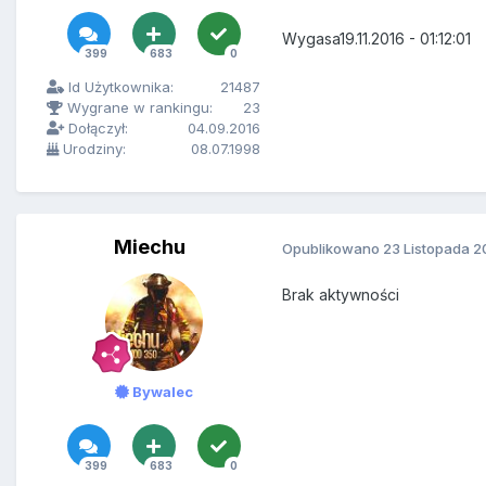
Wygasa19.11.2016 - 01:12:01
399
683
0
Id Użytkownika:
21487
Wygrane w rankingu:
23
Dołączył:
04.09.2016
Urodziny:
08.07.1998
Miechu
Opublikowano
23 Listopada 2
Brak aktywności
Bywalec
399
683
0