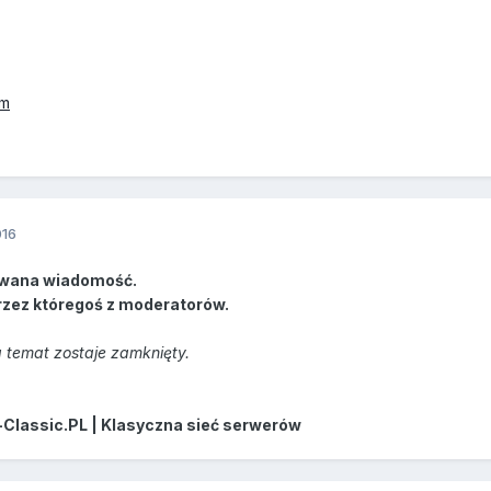
em
016
wana wiadomość.
rzez któregoś z moderatorów.
 temat zostaje zamknięty.
-Classic.PL | Klasyczna sieć serwerów