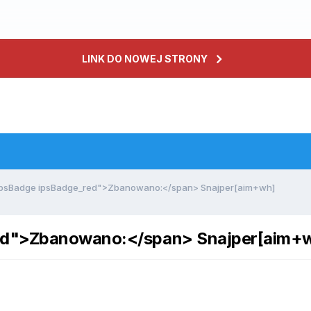
LINK DO NOWEJ STRONY
ipsBadge ipsBadge_red">Zbanowano:</span> Snajper[aim+wh]
red">Zbanowano:</span> Snajper[aim+