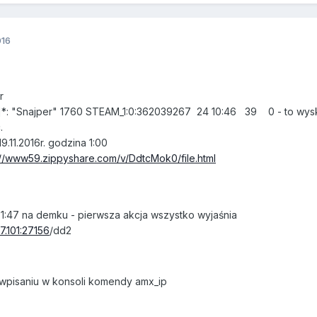
016
r
*: "Snajper" 1760 STEAM_1:0:362039267 24 10:46 39 0 - to wyskoc
c.
9.11.2016r. godzina 1:00
://www59.zippyshare.com/v/DdtcMok0/file.html
 1:47 na demku - pierwsza akcja wszystko wyjaśnia
77.101:27156
/dd2
 wpisaniu w konsoli komendy amx_ip