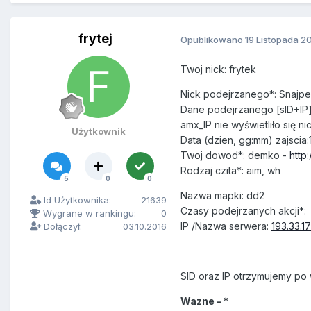
frytej
Opublikowano
19 Listopada 2
Twoj nick: frytek
Nick podejrzanego*: Snajpe
Dane podejrzanego [sID+IP]
amx_IP nie wyświetliło się ni
Użytkownik
Data (dzien, gg:mm) zajscia:1
Twoj dowod*: demko -
http
Rodzaj czita*: aim, wh
5
0
0
Nazwa mapki: dd2
Id Użytkownika:
21639
Czasy podejrzanych akcji*:
Wygrane w rankingu:
0
IP /Nazwa serwera:
193.33.1
Dołączył:
03.10.2016
SID oraz IP otrzymujemy po
Wazne - *