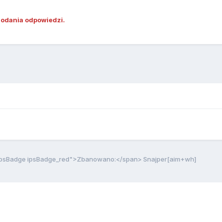
dodania odpowiedzi.
ipsBadge ipsBadge_red">Zbanowano:</span> Snajper[aim+wh]