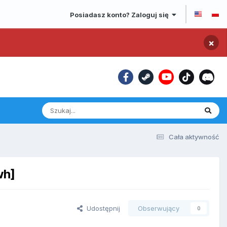
Posiadasz konto? Zaloguj się
×
Cała aktywność
wh]
Udostępnij
Obserwujący
0