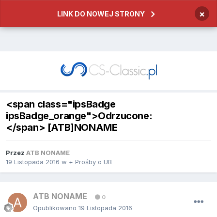
×
LINK DO NOWEJ STRONY
<span class="ipsBadge
ipsBadge_orange">Odrzucone:
</span> [ATB]NONAME
Przez
ATB NONAME
19 Listopada 2016
w
+ Prośby o UB
ATB NONAME
0
Opublikowano
19 Listopada 2016