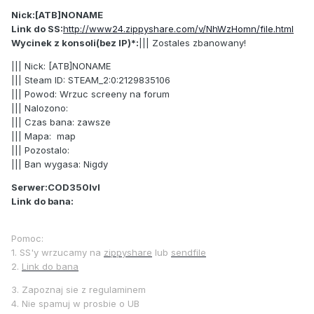
Nick:[ATB]NONAME
Link do SS:
http://www24.zippyshare.com/v/NhWzHomn/file.html
Wycinek z konsoli(bez IP)*:
||| Zostales zbanowany!
||| Nick: [ATB]NONAME
||| Steam ID: STEAM_2:0:2129835106
||| Powod: Wrzuc screeny na forum
||| Nalozono:
||| Czas bana: zawsze
||| Mapa: map
||| Pozostalo:
||| Ban wygasa: Nigdy
Serwer:COD350lvl
Link do bana:
Pomoc:
1. SS'y wrzucamy na
zippyshare
lub
sendfile
2.
Link do bana
3. Zapoznaj sie z regulaminem
4. Nie spamuj w prosbie o UB