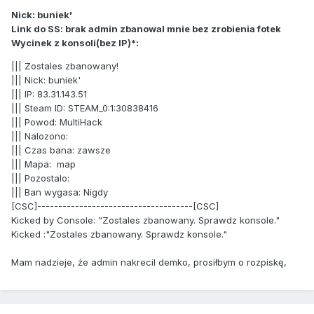
Nick: buniek'
Link do SS: brak admin zbanowal mnie bez zrobienia fotek
Wycinek z konsoli(bez IP)*:
||| Zostales zbanowany!
||| Nick: buniek'
||| IP: 83.31.143.51
||| Steam ID: STEAM_0:1:30838416
||| Powod: MultiHack
||| Nalozono:
||| Czas bana: zawsze
||| Mapa: map
||| Pozostalo:
||| Ban wygasa: Nigdy
[CSC]-------------------------------------[CSC]
Kicked by Console: "Zostales zbanowany. Sprawdz konsole."
Kicked :"Zostales zbanowany. Sprawdz konsole."
Mam nadzieje, że admin nakrecil demko, prosiłbym o rozpiskę,