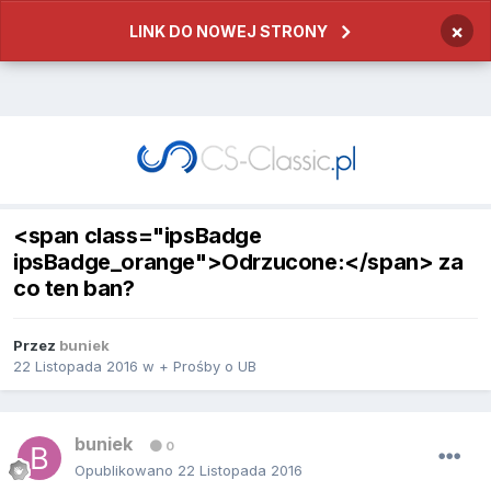
×
LINK DO NOWEJ STRONY
<span class="ipsBadge
ipsBadge_orange">Odrzucone:</span> za
co ten ban?
Przez
buniek
22 Listopada 2016
w
+ Prośby o UB
buniek
0
Opublikowano
22 Listopada 2016