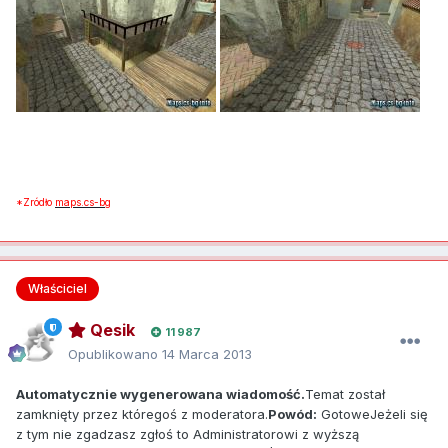
*Zródło
maps.cs-bg
Właściciel
Qesik
11 987
Opublikowano
14 Marca 2013
Automatycznie wygenerowana wiadomość.
Temat został
zamknięty przez któregoś z moderatora.
Powód:
GotoweJeżeli się
z tym nie zgadzasz zgłoś to Administratorowi z wyższą