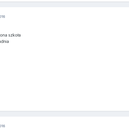
016
lona szkoła
udnia
016