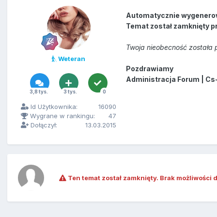
Automatycznie wygenero
Temat został zamknięty p
Twoja nieobecność została p
Weteran
Pozdrawiamy
Administracja Forum | Cs
3,8 tys.
3 tys.
0
Id Użytkownika:
16090
Wygrane w rankingu:
47
Dołączył:
13.03.2015
Ten temat został zamknięty. Brak możliwości 