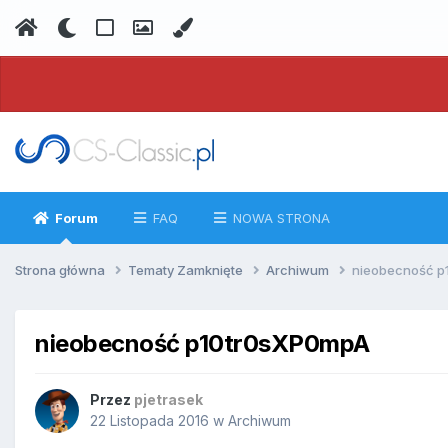
Forum
FAQ
NOWA STRONA
Strona główna
Tematy Zamknięte
Archiwum
nieobecność 
nieobecność p10tr0sXP0mpA
Przez
pjetrasek
22 Listopada 2016
w
Archiwum