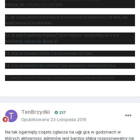
STEAM_ID:
STEAM_0:1:1267848
11. Ile czasu możesz poświecić na serwerze:w zaleznosci od dnia, ale
mniej wiecej 2-3h dziennie
12. W jakich godzinach grasz? (Dni robocze, weekendy):22-3 a w
weekendy zalezy ale dluzej :D
13. Staż w Counter-Strike 1.6:no w sumie to z 6lat
14. Czy posiadałeś już admina? (nie podajemy linków):tak tutaj
** - bardzo ważne (Bez tego punktu podanie zostanie odrzucone
TenBrzydki
237
Opublikowano
23 Listopada 2016
Na tak ogarnięty często zgłasza na u@ gra w godzinach w
których aktywnosc adminów jest bardzo słaba rozpoznawalny na