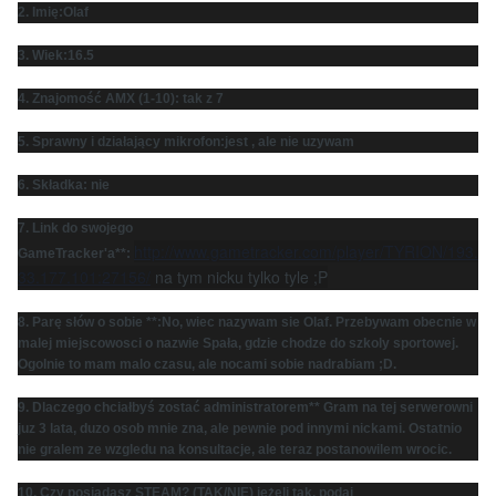
2. Imię:Olaf
3. Wiek:16.5
4. Znajomość AMX (1-10): tak z 7
5. Sprawny i działający mikrofon:jest , ale nie uzywam
6. Składka: nie
7. Link do swojego
http://www.gametracker.com/player/TYRION/193.
GameTracker'a**:
33.177.101:27156/
na tym nicku tylko tyle ;P
8. Parę słów o sobie **:No, wiec nazywam sie Olaf. Przeby
wam obecnie w
malej miejscowosci o nazwie Spała, gdzie chodze do szkoly sportowej.
Ogolnie to mam malo czasu, ale nocami sobie nadrabiam ;D.
9. Dlaczego chciałbyś zostać administratorem** Gram na tej serwerowni
juz 3 lata, duzo osob mnie zna, ale pewnie pod innymi nickami. Ostatnio
nie gralem ze wzgledu na konsultacje, ale teraz postanowilem wrocic.
10. Czy posiadasz STEAM? (TAK/NIE) jeżeli tak, podaj