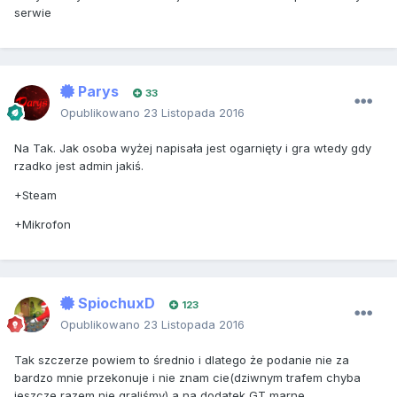
serwie
Parys
33
Opublikowano
23 Listopada 2016
Na Tak. Jak osoba wyżej napisała jest ogarnięty i gra wtedy gdy
rzadko jest admin jakiś.
+Steam
+Mikrofon
SpiochuxD
123
Opublikowano
23 Listopada 2016
Tak szczerze powiem to średnio i dlatego że podanie nie za
bardzo mnie przekonuje i nie znam cie(dziwnym trafem chyba
jeszcze razem nie graliśmy) a na dodatek GT marne.