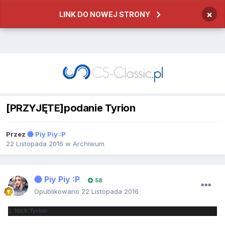
×
LINK DO NOWEJ STRONY
[PRZYJĘTE]podanie Tyrion
Przez
Piy Piy :P
22 Listopada 2016
w
Archiwum
Piy Piy :P
58
Opublikowano
22 Listopada 2016
1. Nick:Tyrion