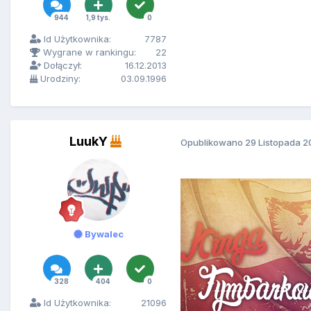
944
1,9 tys.
0
Id Użytkownika:
7787
Wygrane w rankingu:
22
Dołączył:
16.12.2013
Urodziny:
03.09.1996
LuukY
Opublikowano
29 Listopada 2
Bywalec
328
404
0
Id Użytkownika:
21096