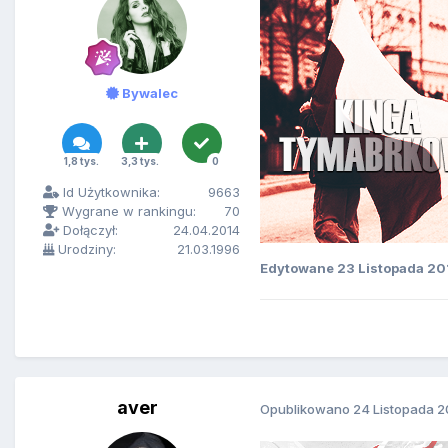
Bywalec
1,8 tys.
3,3 tys.
0
Id Użytkownika:
9663
Wygrane w rankingu:
70
Dołączył:
24.04.2014
Urodziny:
21.03.1996
Edytowane
23 Listopada 20
aver
Opublikowano
24 Listopada 2