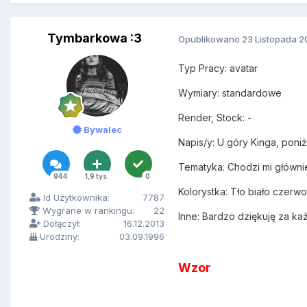
Tymbarkowa :3
Opublikowano
23 Listopada 2
Typ Pracy: avatar
Wymiary: standardowe
Render, Stock: -
Bywalec
Napis/y: U góry Kinga, poni
Tematyka: Chodzi mi głównie 
944
1,9 tys.
0
Kolorystka: Tło biało czerw
Id Użytkownika:
7787
Wygrane w rankingu:
22
Inne: Bardzo dziękuję za ka
Dołączył:
16.12.2013
Urodziny:
03.09.1996
Wzor