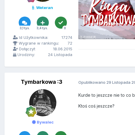
Weteran
3,1 tys.
3,4 tys.
0
Id Użytkownika:
17274
Wygrane w rankingu:
72
Dołączył:
18.06.2015
Urodziny:
24 Listopada
Tymbarkowa :3
Opublikowano
29 Listopada 2
Kurde to jeszcze nie to co 
Ktoś coś jeszcze?
Bywalec