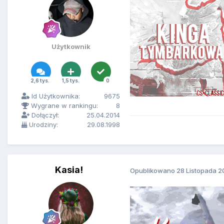
Użytkownik
2,6 tys.
1,5 tys.
0
Id Użytkownika:
9675
Wygrane w rankingu:
8
Dołączył:
25.04.2014
Urodziny:
29.08.1998
Kasia!
Opublikowano
28 Listopada 2