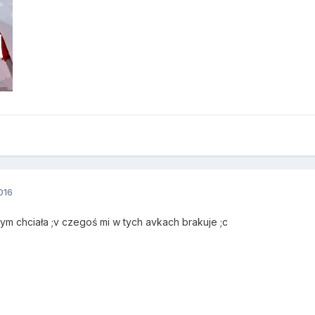
016
bym chciała ;v czegoś mi w tych avkach brakuje ;c