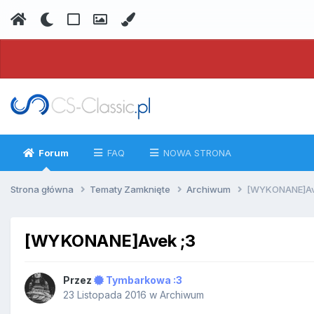
Forum
FAQ
NOWA STRONA
Strona główna
Tematy Zamknięte
Archiwum
[WYKONANE]Av
[WYKONANE]Avek ;3
Przez
Tymbarkowa :3
23 Listopada 2016
w
Archiwum