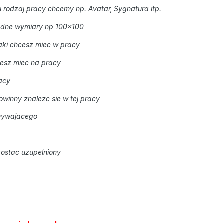
i rodzaj pracy chcemy np. Avatar, Sygnatura itp.
adne wymiary np 100x100
aki chcesz miec w pracy
cesz miec na pracy
acy
powinny znalezc sie w tej pracy
onywajacego
zostac uzupelniony