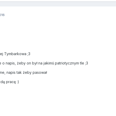
016
żej Tymbarkowa ;3
o napis, żeby on był na jakimś patriotycznym tle ;3
one, napis tak żeby pasował
żdą pracę :)