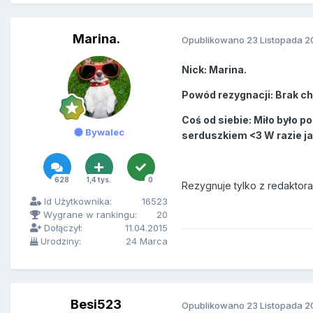
Marina.
Opublikowano
23 Listopada 2
Nick: Marina.
Powód
rezygnacji: Brak c
Coś od siebie: Miło było p
Bywalec
serduszkiem <3 W razie ja
628
1,4 tys.
0
Rezygnuje tylko z redaktora
Id Użytkownika:
16523
Wygrane w rankingu:
20
Dołączył:
11.04.2015
Urodziny:
24 Marca
Besi523
Opublikowano
23 Listopada 2