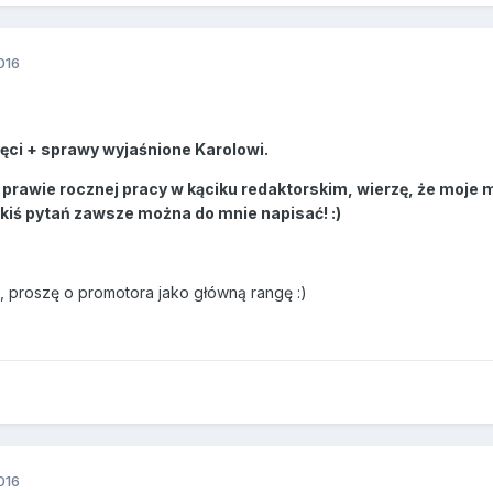
016
hęci + sprawy wyjaśnione Karolowi.
o prawie rocznej pracy w kąciku redaktorskim, wierzę, że moje m
kiś pytań zawsze można do mnie napisać! :)
, proszę o promotora jako główną rangę :)
016