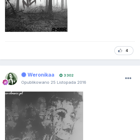
4
Weronikaa
3 302
Opublikowano
25 Listopada 2016