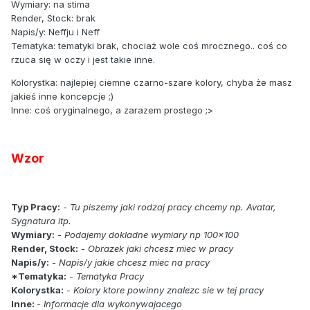
Wymiary: na stima
Render, Stock: brak
Napis/y: Neffju i Neff
Tematyka: tematyki brak, chociaż wole coś mrocznego.. coś co
rzuca się w oczy i jest takie inne.
Kolorystka: najlepiej ciemne czarno-szare kolory, chyba że masz
jakieś inne koncepcje ;)
Inne: coś oryginalnego, a zarazem prostego ;>
Wzor
Typ Pracy:
-
Tu piszemy jaki rodzaj pracy chcemy np. Avatar,
Sygnatura itp.
Wymiary:
- Podajemy dokladne wymiary np 100x100
Render, Stock:
- Obrazek jaki chcesz miec w pracy
Napis/y:
- Napis/y jakie chcesz miec na pracy
*Tematyka:
- Tematyka Pracy
Kolorystka:
- Kolory ktore powinny znalezc sie w tej pracy
Inne:
- Informacje dla wykonywajacego