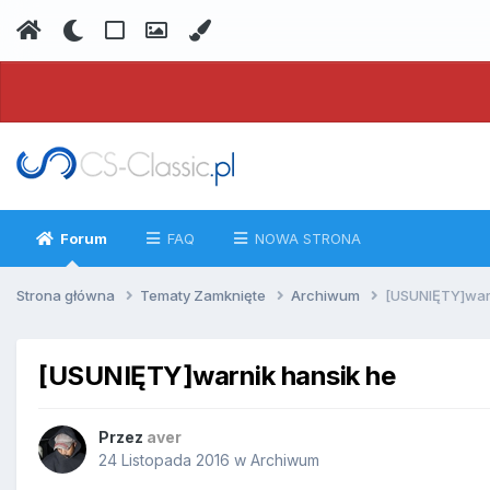
Forum
FAQ
NOWA STRONA
Strona główna
Tematy Zamknięte
Archiwum
[USUNIĘTY]warn
[USUNIĘTY]warnik hansik he
Przez
aver
24 Listopada 2016
w
Archiwum