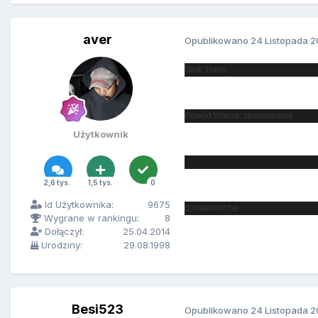
aver
Opublikowano
24 Listopada 2
Nick: Hans
Powód Warna: spamowanie
Użytkownik
2,6 tys.
1,5 tys.
0
Id Użytkownika:
9675
donatorem he
Wygrane w rankingu:
8
Dołączył:
25.04.2014
Urodziny:
29.08.1998
Besi523
Opublikowano
24 Listopada 2