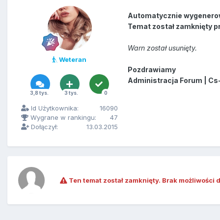
Automatycznie wygenero
Temat został zamknięty p
Warn został usunięty.
Weteran
Pozdrawiamy
Administracja Forum | Cs
3,8 tys.
3 tys.
0
Id Użytkownika:
16090
Wygrane w rankingu:
47
Dołączył:
13.03.2015
Ten temat został zamknięty. Brak możliwości 