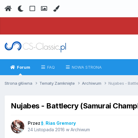
Forum
FAQ
NOWA STRONA
Strona główna
Tematy Zamknięte
Archiwum
Nujabes - Batt
Nujabes - Battlecry (Samurai Champ
Przez
Rias Gremory
24 Listopada 2016
w
Archiwum