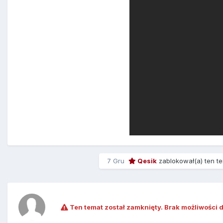
7 Gru
Qesik
zablokował(a) ten t
Ten temat został zamknięty. Brak możliwości 