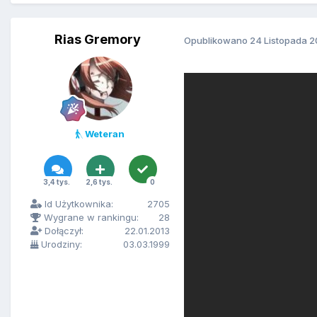
Rias Gremory
Opublikowano
24 Listopada 2
Weteran
3,4 tys.
2,6 tys.
0
Id Użytkownika:
2705
Wygrane w rankingu:
28
Dołączył:
22.01.2013
Urodziny:
03.03.1999