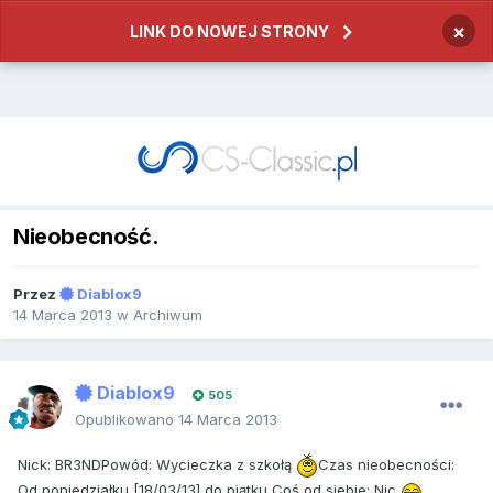
×
LINK DO NOWEJ STRONY
Nieobecność.
Przez
Diablox9
14 Marca 2013
w
Archiwum
Diablox9
505
Opublikowano
14 Marca 2013
Nick
: BR3ND
Pow
ó
d
: Wycieczka z szkołą
Czas
nieobecno
ś
ci
:
Od poniedziałku [18/03/13] do piątku
Co
ś
od siebie
: Nic