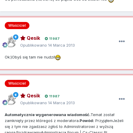
Właściciel
Qesik
11 987
Opublikowano
14 Marca 2013
Ok:)Obyś się tam nie nudził
Właściciel
Qesik
11 987
Opublikowano
14 Marca 2013
Automatycznie wygenerowana wiadomość.
Temat został
zamknięty przez któregoś z moderatora.
Powód:
PrzyjąłemJeżeli
się z tym nie zgadzasz zgłoś to Administratorowi z wyższą
rangą.PozdrawiamyAdministracja Forum | Cs-Classic.PL