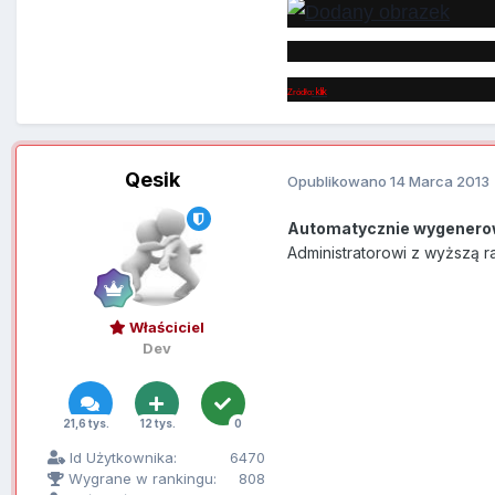
klik
Zródło
:
Qesik
Opublikowano
14 Marca 2013
Automatycznie wygenero
Administratorowi z wyższą r
Właściciel
Dev
21,6 tys.
12 tys.
0
Id Użytkownika:
6470
Wygrane w rankingu:
808