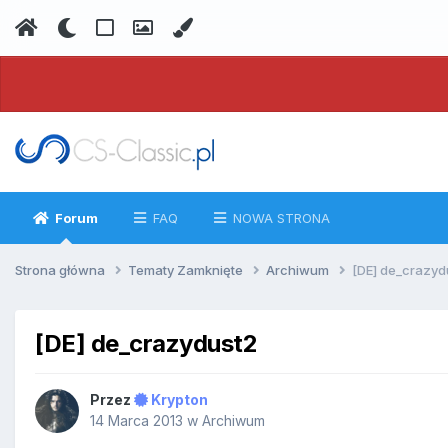
Forum
FAQ
NOWA STRONA
Strona główna
Tematy Zamknięte
Archiwum
[DE] de_crazyd
[DE] de_crazydust2
Przez
Krypton
14 Marca 2013
w
Archiwum