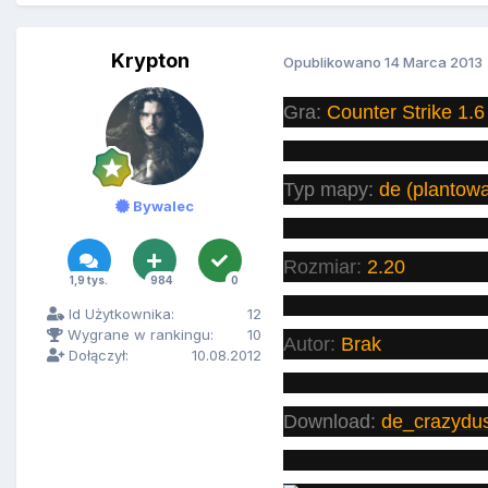
Krypton
Opublikowano
14 Marca 2013
Gra:
Counter Strike 1.6
Typ mapy:
de (plantowa
Bywalec
Rozmiar:
2.20
1,9 tys.
984
0
Id Użytkownika:
12
Wygrane w rankingu:
10
Autor:
Brak
Dołączył:
10.08.2012
Download:
de_crazydu