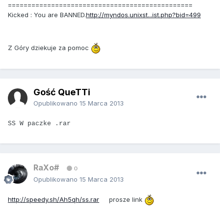
===============================================
Kicked : You are BANNED.
http://myndos.unixst...ist.php?bid=499
Z Góry dziekuje za pomoc
Gość QueTTi
Opublikowano
15 Marca 2013
SS W paczke .rar
RaXo#
0
Opublikowano
15 Marca 2013
http://speedy.sh/Ah5qh/ss.rar
prosze link