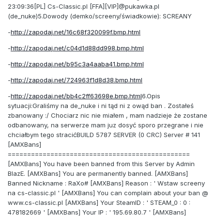
23:09:36[PL] Cs-Classic.pl [FFA][VIP]@pukawka.pl
(de_nuke)5.Dowody (demko/screeny/świadkowie): SCREANY
-
http://zapodaj.net/16c68f320099f.bmp.html
-
http://zapodaj.net/c04d1d88dd998.bmp.html
-
http://zapodaj.net/b95c3a4aaba41.bmp.html
-
http://zapodaj.net/724963f1d8d38.bmp.html
-
http://zapodaj.net/bb4c2ff63698e.bmp.html
6.Opis
sytuacji:Graliśmy na de_nuke i ni tąd ni z owąd ban . Zostałeś
zbanowany :/ Chociarz nic nie miałem , mam nadzieje że zostane
odbanowany, na serwerze mam juz dosyć sporo przegrane i nie
chciałbym tego stracićBUILD 5787 SERVER (0 CRC) Server # 141
[AMXBans]
===============================================
[AMXBans] You have been banned from this Server by Admin
BlazE. [AMXBans] You are permanently banned. [AMXBans]
Banned Nickname : RaXo# [AMXBans] Reason : ' Wstaw screeny
na cs-classic.pl ' [AMXBans] You can complain about your ban @
www.cs-classic.pl [AMXBans] Your SteamID : ' STEAM_0 : 0 :
478182669 ' [AMXBans] Your IP : ' 195.69.80.7 ' [AMXBans]