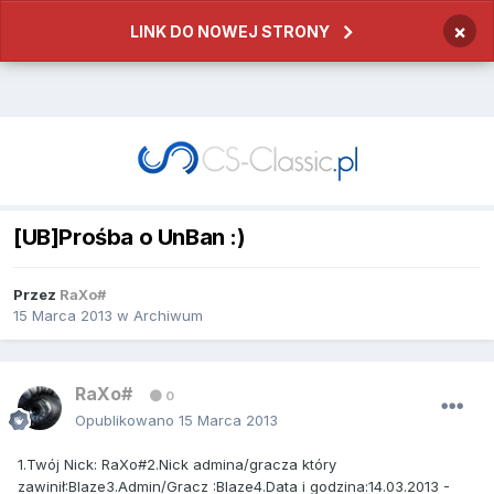
×
LINK DO NOWEJ STRONY
[UB]Prośba o UnBan :)
Przez
RaXo#
15 Marca 2013
w
Archiwum
RaXo#
0
Opublikowano
15 Marca 2013
1.Twój Nick: RaXo#2.Nick admina/gracza który
zawinił:Blaze3.Admin/Gracz :Blaze4.Data i godzina:14.03.2013 -