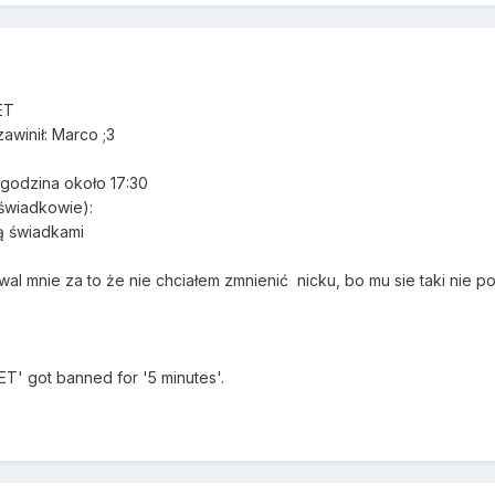
ET
awinił: Marco ;3
 godzina około 17:30
świadkowie):
ą świadkami
wal mnie za to że nie chciałem zmnienić nicku, bo mu sie taki nie p
' got banned for '5 minutes'.