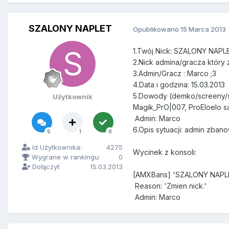
SZALONY NAPLET
Opublikowano
15 Marca 2013
1.Twój Nick: SZALONY NAPL
2.Nick admina/gracza który z
3.Admin/Gracz : Marco ;3
4.Data i godzina: 15.03.2013
5.Dowody (demko/screeny/
Użytkownik
Magik_PrO|007, ProEloelo s
Admin: Marco
6.Opis sytuacji: admin zbano
5
1
0
Id Użytkownika:
4275
Wycinek z konsoli:
Wygrane w rankingu:
0
Dołączył:
15.03.2013
[AMXBans] 'SZALONY NAPLET
Reason: 'Zmien nick.'
Admin: Marco