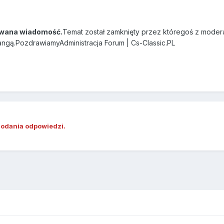
wana wiadomość.
Temat został zamknięty przez któregoś z modera
angą.PozdrawiamyAdministracja Forum | Cs-Classic.PL
dodania odpowiedzi.