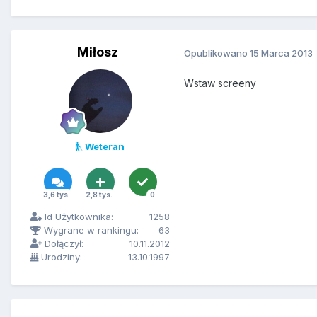
Miłosz
Opublikowano
15 Marca 2013
Wstaw screeny
Weteran
3,6 tys.
2,8 tys.
0
Id Użytkownika:
1258
Wygrane w rankingu:
63
Dołączył:
10.11.2012
Urodziny:
13.10.1997