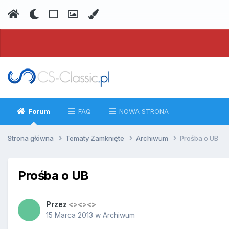
Forum
FAQ
NOWA STRONA
Strona główna
Tematy Zamknięte
Archiwum
Prośba o UB
Prośba o UB
Przez
<><><>
15 Marca 2013
w
Archiwum