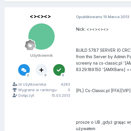
<><><>
Opublikowano
15 Marca 2013
Nick: <><><><>
BUILD 5787 SERVER (0 
Użytkownik
from this Server by Admin
screeny na cs-classic.pl '[
83.29.189.150 '[AMXBan
2
0
0
Id Użytkownika:
4283
Wygrane w rankingu:
0
[PL] Cs-Classic.pl [FFA][V
Dołączył:
15.03.2013
prosze o UB ,gdyż grając wy
używałem