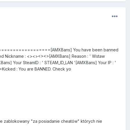
==================[AMXBans] You have been banned
ned Nickname : <><><><>[AMXBans] Reason : ' Wstaw
Bans] Your SteamID : ' STEAM_ID_LAN '[AMXBans] Your IP : '
ked : You are BANNED. Check yo
nie zablokowany "za posiadanie cheatów" których nie