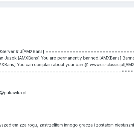
CRC)Server # 3[AMXBans] =============================
 Pan Juzek.[AMXBans] You are permanently banned.[AMXBans] Ban
AMXBans] You can complain about your ban @ www.cs-classic.pl[AMX
s] ===============================================Kic
IP]@pukawka.pl
szedłem zza rogu, zastrzeliłem innego gracza i zostałem niesłusz