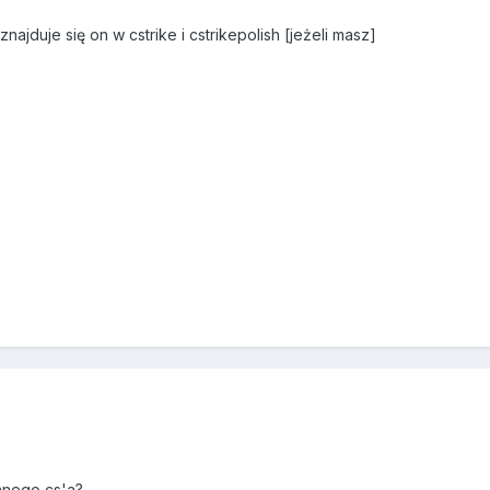
najduje się on w cstrike i cstrikepolish [jeżeli masz]
anego cs'a?