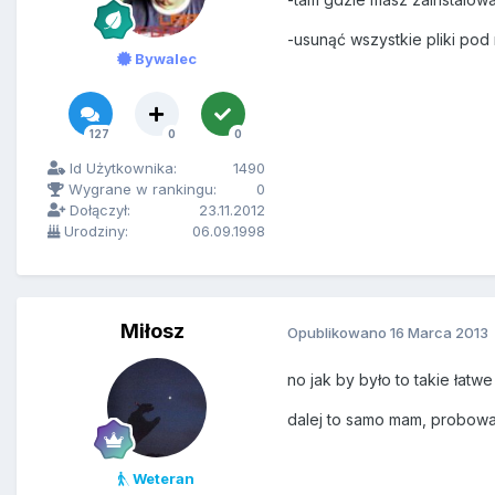
-usunąć wszystkie pliki po
Bywalec
127
0
0
Id Użytkownika:
1490
Wygrane w rankingu:
0
Dołączył:
23.11.2012
Urodziny:
06.09.1998
Miłosz
Opublikowano
16 Marca 2013
no jak by było to takie łatwe
dalej to samo mam, probowa
Weteran