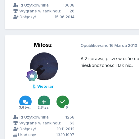
Id Użytkownika:
10638
Wygrane w rankingu:
26
Dołączył:
15.06.2014
Miłosz
Opublikowano
16 Marca 2013
A 2 sprawa, pisze w cs'ie co
nieskonczonosc i tak nic..
Weteran
3,6 tys.
2,8 tys.
0
Id Użytkownika:
1258
Wygrane w rankingu:
63
Dołączył:
10.11.2012
Urodziny:
13.10.1997