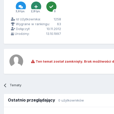
3,6 tys.
2,8 tys.
0
Id Użytkownika:
1258
Wygrane w rankingu:
63
Dołączył:
10.11.2012
Urodziny:
13.10.1997
Ten temat został zamknięty. Brak możliwości 
Tematy
Ostatnio przeglądający
0 użytkowników