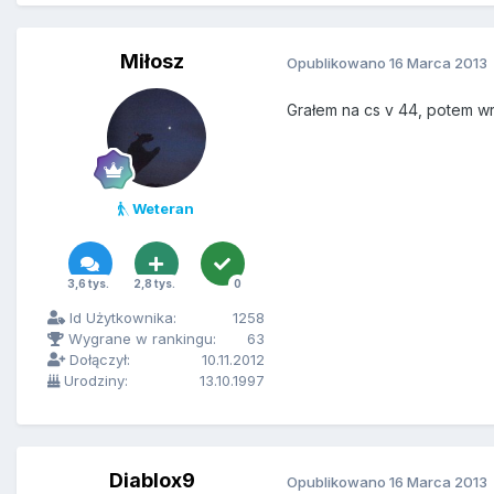
Miłosz
Opublikowano
16 Marca 2013
Grałem na cs v 44, potem wr
Weteran
3,6 tys.
2,8 tys.
0
Id Użytkownika:
1258
Wygrane w rankingu:
63
Dołączył:
10.11.2012
Urodziny:
13.10.1997
Diablox9
Opublikowano
16 Marca 2013