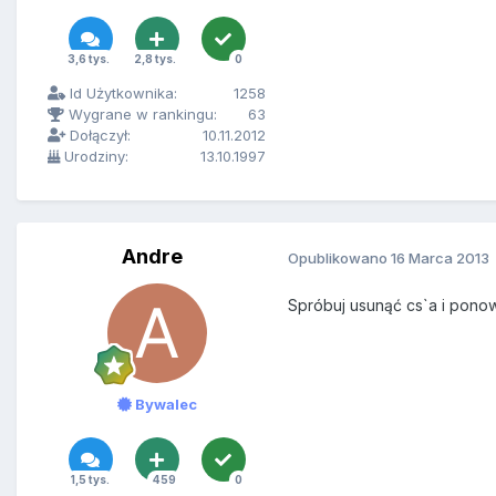
3,6 tys.
2,8 tys.
0
Id Użytkownika:
1258
Wygrane w rankingu:
63
Dołączył:
10.11.2012
Urodziny:
13.10.1997
Andre
Opublikowano
16 Marca 2013
Spróbuj usunąć cs`a i pon
Bywalec
1,5 tys.
459
0