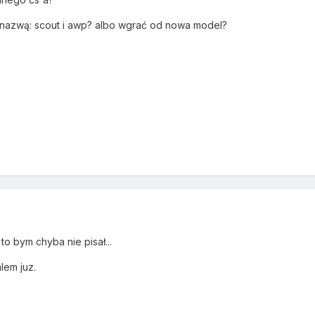
d nazwą: scout i awp? albo wgrać od nowa model?
 to bym chyba nie pisał...
lem juz.