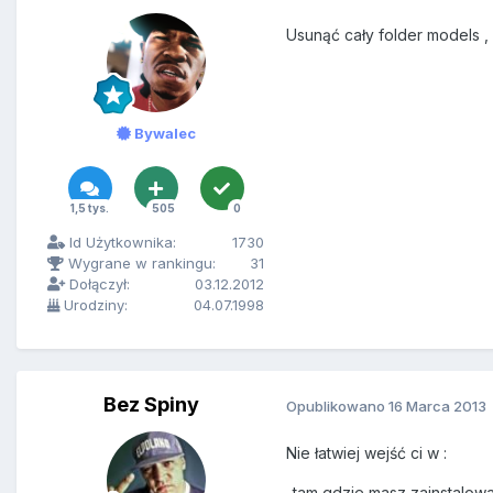
Usunąć cały folder models , z
Bywalec
1,5 tys.
505
0
Id Użytkownika:
1730
Wygrane w rankingu:
31
Dołączył:
03.12.2012
Urodziny:
04.07.1998
Bez Spiny
Opublikowano
16 Marca 2013
Nie łatwiej wejść ci w :
-tam gdzie masz zainstalow