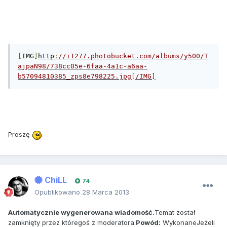
[
IMG
]
http
:
//i1277.photobucket.com/albums/y500/T
ajpaN98/738cc05e-6faa-4a1c-a6aa-
b57094810385_zps8e798225.jpg[/IMG]
Proszę
ChiLL
74
Opublikowano
28 Marca 2013
Automatycznie wygenerowana wiadomość.
Temat został
zamknięty przez któregoś z moderatora.
Powód:
WykonaneJeżeli