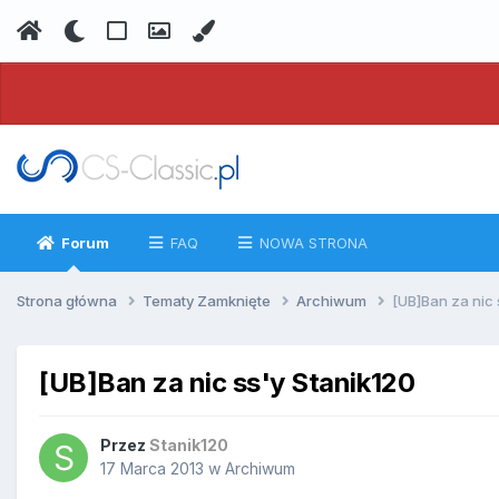
Forum
FAQ
NOWA STRONA
Strona główna
Tematy Zamknięte
Archiwum
[UB]Ban za nic 
[UB]Ban za nic ss'y Stanik120
Przez
Stanik120
17 Marca 2013
w
Archiwum