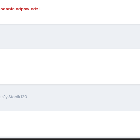
dodania odpowiedzi.
ss'y Stanik120