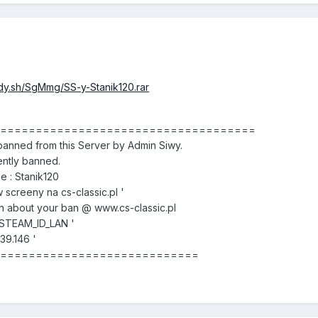
edy.sh/SgMmg/SS-y-Stanik120.rar
======================================
nned from this Server by Admin Siwy.
ntly banned.
 : Stanik120
screeny na cs-classic.pl '
 about your ban @ www.cs-classic.pl
 STEAM_ID_LAN '
39.146 '
==============================