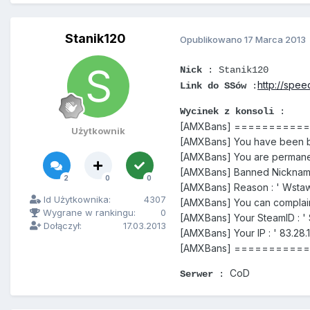
Stanik120
Opublikowano
17 Marca 2013
Nick
: Stanik120
http://spe
Link do SSów
:
Wycinek z konsoli
:
[AMXBans] =========
Użytkownik
[AMXBans] You have been ba
[AMXBans] You are permane
[AMXBans] Banned Nickname
2
0
0
[AMXBans] Reason : ' Wstaw 
Id Użytkownika:
4307
[AMXBans] You can complain
Wygrane w rankingu:
0
[AMXBans] Your SteamID : '
Dołączył:
17.03.2013
[AMXBans] Your IP : ' 83.28.1
[AMXBans] =========
CoD
Serwer
: