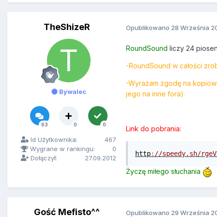
TheShizeR
Opublikowano
28 Września 2
RoundSound
liczy 24 piose
-RoundSound w całości zrob
-Wyrażam zgodę na kopiowan
Bywalec
jego na inne fora).
63
0
0
Link do pobrania:
Id Użytkownika:
467
Wygrane w rankingu:
0
http
:
//speedy.sh/rgeV
Dołączył:
27.09.2012
Życzę miłego słuchania
Gość Mefisto^^
Opublikowano
29 Września 2