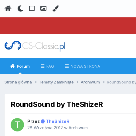
Forum
FAQ
NOWA STRONA
Strona główna
Tematy Zamknięte
Archiwum
RoundSound by
RoundSound by TheShizeR
Przez
TheShizeR
28 Września 2012
w
Archiwum