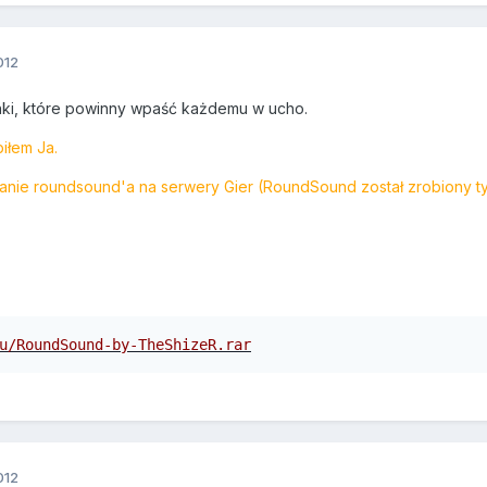
012
nki, które powinny wpaść każdemu w ucho.
iłem Ja.
ie roundsound'a na serwery Gier (RoundSound został zrobiony ty
u/RoundSound-by-TheShizeR.rar
012