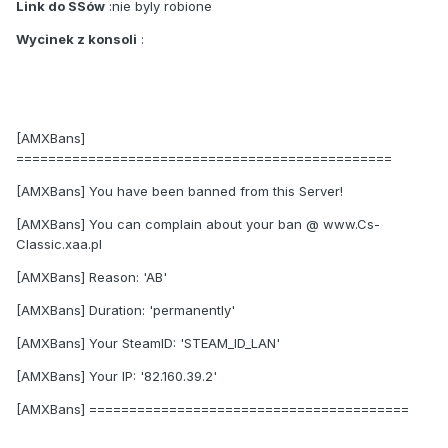
Link do SSów
:nie byly robione
Wycinek z konsoli
:
[AMXBans]
===============================================
[AMXBans] You have been banned from this Server!
[AMXBans] You can complain about your ban @ www.Cs-
Classic.xaa.pl
[AMXBans] Reason: 'AB'
[AMXBans] Duration: 'permanently'
[AMXBans] Your SteamID: 'STEAM_ID_LAN'
[AMXBans] Your IP: '82.160.39.2'
[AMXBans] ========================================