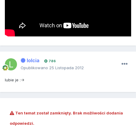
lolcia
786
Opublikowano
25 Listopada 2012
lubie je :->
Ten temat został zamknięty. Brak możliwości dodania
odpowiedzi.