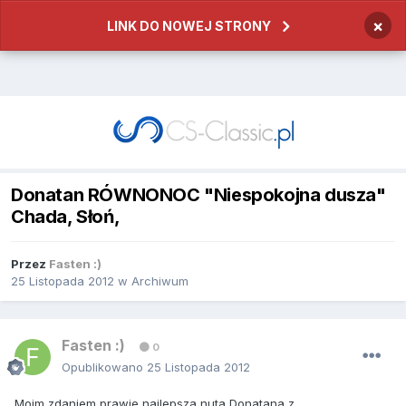
×
LINK DO NOWEJ STRONY
Donatan RÓWNONOC "Niespokojna dusza"
Chada, Słoń,
Przez
Fasten :)
25 Listopada 2012
w
Archiwum
Fasten :)
0
Opublikowano
25 Listopada 2012
Moim zdaniem prawie najlepsza nuta Donatana z