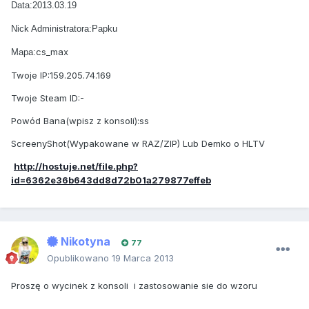
Data:2013.03.19
Nick Administratora:Papku
cs_max
Mapa:
Twoje IP:159.205.74.169
Twoje Steam ID:-
Powód Bana(wpisz z konsoli):ss
ScreenyShot(Wypakowane w RAZ/ZIP) Lub Demko o HLTV
http://hostuje.net/file.php?
id=6362e36b643dd8d72b01a279877effeb
Nikotyna
77
Opublikowano
19 Marca 2013
Proszę o wycinek z konsoli i zastosowanie sie do wzoru