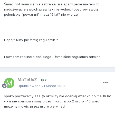
Śmiać nikt wam się nie zabrania, ale spamujecie mikrem itd...
nadużywacie swoich praw tak nie wolno. I pozdrów swoją
polonistkę "powarzni" masz 19 lat? nie wierzę
Hapaj? Niby jak łamię regulamin ?
I owszem robiliście coś zlego - łamaliście regulamin admina
MaTeUsZ
2
Opublikowano
21 Marca 2013
spoko poczekamy az H@ okrsli ty nie oceniaj dziecko co ma 16 lat
-.- a nie spamowalismy przez micro a po 2 micro +16 wiec
mozemy mowic przez micro :verymad: