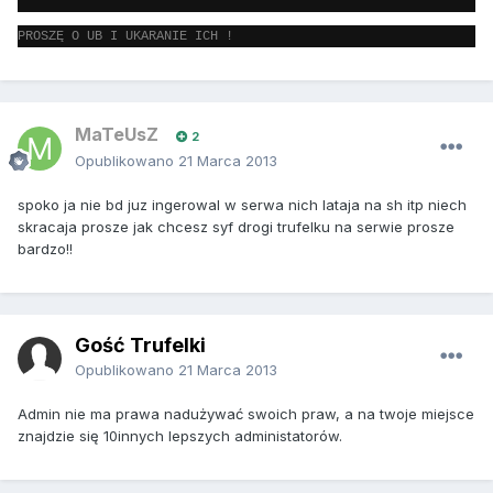
PROSZĘ O UB I UKARANIE ICH !
MaTeUsZ
2
Opublikowano
21 Marca 2013
spoko ja nie bd juz ingerowal w serwa nich lataja na sh itp niech
skracaja prosze jak chcesz syf drogi trufelku na serwie prosze
bardzo!!
Gość Trufelki
Opublikowano
21 Marca 2013
Admin nie ma prawa nadużywać swoich praw, a na twoje miejsce
znajdzie się 10innych lepszych administatorów.