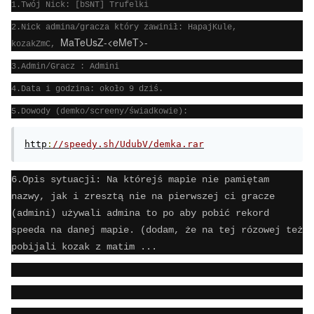
1.Twój Nick: [bSNT] Trufelki
2.Nick admina/gracza który zawinił: HapajKule,
MaTeUsZ-<eMeT>-
kozakZmC,
3.Admin/Gracz : Admini
4.Data i godzina: około 9 dziś.
5.Dowody (demko/screeny/świadkowie):
http
:
//speedy.sh/UdubV/demka.rar
6.Opis sytuacji: Na którejś mapie nie pamiętam
nazwy, jak i zresztą nie na pierwszej ci gracze
(admini) używali admina to po aby pobić rekord
speeda na danej mapie. (dodam, że na tej rózowej też
pobijali kozak z matim ...