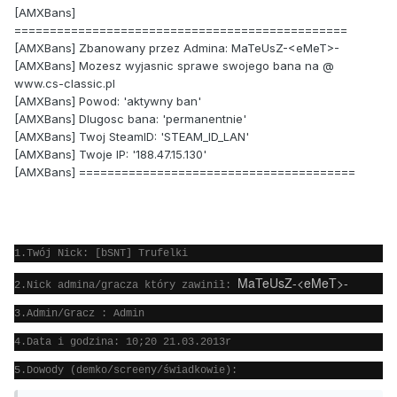
[AMXBans]
===============================================
[AMXBans] Zbanowany przez Admina: MaTeUsZ-<eMeT>-
[AMXBans] Mozesz wyjasnic sprawe swojego bana na @
www.cs-classic.pl
[AMXBans] Powod: 'aktywny ban'
[AMXBans] Dlugosc bana: 'permanentnie'
[AMXBans] Twoj SteamID: 'STEAM_ID_LAN'
[AMXBans] Twoje IP: '188.47.15.130'
[AMXBans] =======================================
1.Twój Nick: [bSNT] Trufelki
MaTeUsZ-<eMeT>-
2.Nick admina/gracza który zawinił:
3.Admin/Gracz : Admin
4.Data i godzina: 10;20 21.03.2013r
5.Dowody (demko/screeny/świadkowie):