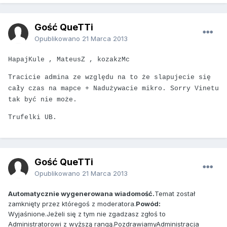
Gość QueTTi
Opublikowano
21 Marca 2013
HapajKule , MateusZ , kozakzMc
Tracicie admina ze względu na to że slapujecie się
cały czas na mapce + Nadużywacie mikro. Sorry Vinetu
tak być nie może.
Trufelki UB.
Gość QueTTi
Opublikowano
21 Marca 2013
Automatycznie wygenerowana wiadomość.
Temat został
zamknięty przez któregoś z moderatora.
Powód:
Wyjaśnione.Jeżeli się z tym nie zgadzasz zgłoś to
Administratorowi z wyższą rangą.PozdrawiamyAdministracja