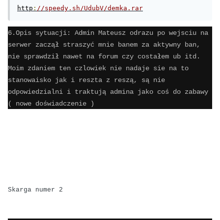
http
:
//speedy.sh/UdubV/demka.rar
6.Opis sytuacji: Admin Mateusz odrazu po wejsciu na
serwer zaczął straszyć mnie banem za aktywny ban,
nie sprawdził nawet na forum czy costałem ub itd.
Moim zdaniem ten czlowiek nie nadaje sie na to
stanowaisko jak i reszta z reszą, są nie
odpowiedzialni i traktują admina jako coś do zabawy
( nowe doświadczenie )
Skarga numer 2