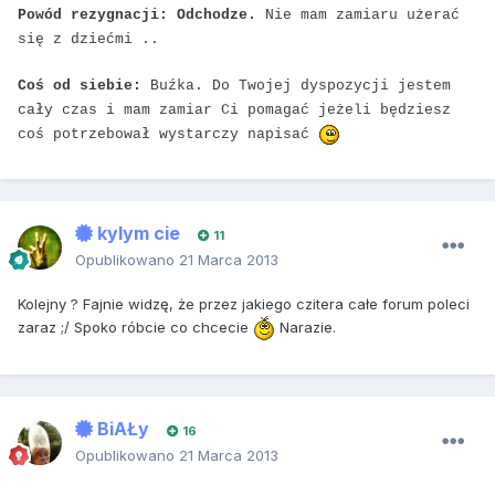
Powód rezygnacji: Odchodze.
Nie mam zamiaru użerać
się z dziećmi ..
Coś od siebie:
Buźka. Do Twojej dyspozycji jestem
cały czas i mam zamiar Ci pomagać jeżeli będziesz
coś potrzebował wystarczy napisać
kylym cie
11
Opublikowano
21 Marca 2013
Kolejny ? Fajnie widzę, że przez jakiego czitera całe forum poleci
zaraz ;/ Spoko róbcie co chcecie
Narazie.
BiAŁy
16
Opublikowano
21 Marca 2013