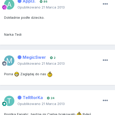
Appl3.
86
Opublikowano
21 Marca 2013
Dokładnie podłe dziecko.
Narka Tedi
MegicSwer
2
Opublikowano
21 Marca 2013
Piona
Zaglądaj do nas
.
TeRRorKa
24
Opublikowano
21 Marca 2013
Pjontka Fanatic, będzie mi Ciebie brakowało
Byłeś