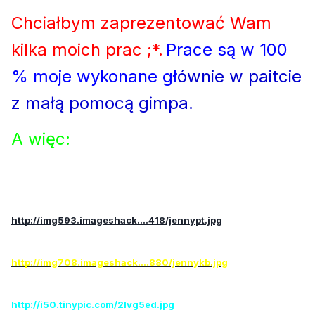
Chciałbym zaprezentować Wam
kilka moich prac ;*.
Prace są w 100
% moje wykonane gł
ównie w paitcie
z małą pomocą gimpa.
A więc:
http://img593.imageshack....418/jennypt.jpg
http://img708.imageshack....880/jennykb.jpg
http://i50.tinypic.com/2lvg5ed.jpg