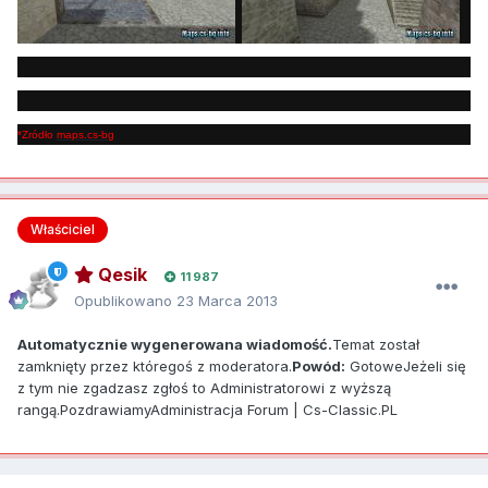
*Zródło
maps.cs-bg
Właściciel
Qesik
11 987
Opublikowano
23 Marca 2013
Automatycznie wygenerowana wiadomość.
Temat został
zamknięty przez któregoś z moderatora.
Powód:
GotoweJeżeli się
z tym nie zgadzasz zgłoś to Administratorowi z wyższą
rangą.PozdrawiamyAdministracja Forum | Cs-Classic.PL