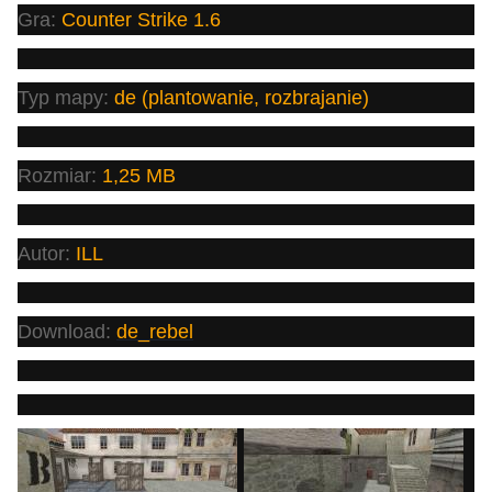
Gra:
Counter Strike 1.6
Typ mapy:
de (plantowanie, rozbrajanie)
Rozmiar:
1,25
MB
Autor:
ILL
Download:
de_rebel