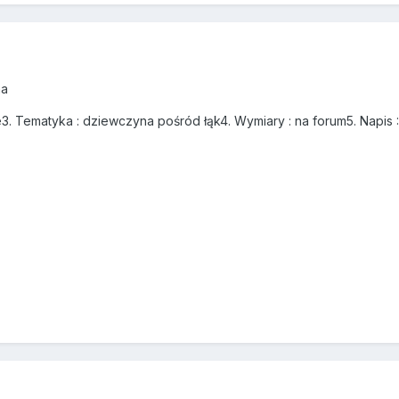
na
łe3. Tematyka : dziewczyna pośród łąk4. Wymiary : na forum5. Napis 