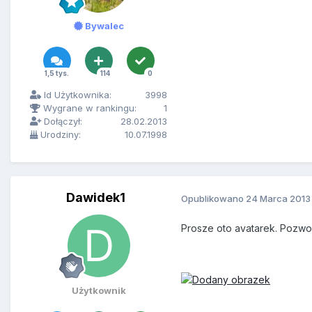
Bywalec
1,5 tys.
114
0
Id Użytkownika:
3998
Wygrane w rankingu:
1
Dołączył:
28.02.2013
Urodziny:
10.07.1998
Dawidek1
Opublikowano
24 Marca 2013
Prosze oto avatarek. Pozwo
Użytkownik