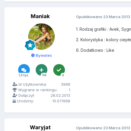
Maniak
Opublikowano
23 Marca 2013
1. Rodzaj grafiki : Avek, Syg
2. Kolorystyka : kolory ciep
6. Dodatkowo : Like
Bywalec
1,5 tys.
114
0
Id Użytkownika:
3998
Wygrane w rankingu:
1
Dołączył:
28.02.2013
Urodziny:
10.07.1998
Waryjat
Opublikowano
23 Marca 2013