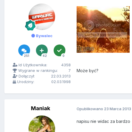
Bywalec
251
42
0
Id Użytkownika:
4358
Wygrane w rankingu:
7
Może być?
Dołączył:
22.03.2013
Urodziny:
02.03.1998
Maniak
Opublikowano
23 Marca 2013
napisu nie widac za bardzo