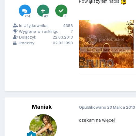
Powiększyłem napis
251
42
0
Id Użytkownika:
4358
Wygrane w rankingu:
7
Dołączył:
22.03.2013
Urodziny:
02.03.1998
Maniak
Opublikowano
23 Marca 2013
czekam na więcej