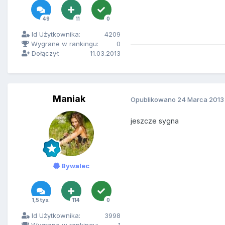
49
11
0
Id Użytkownika:
4209
Wygrane w rankingu:
0
Dołączył:
11.03.2013
Maniak
Opublikowano
24 Marca 2013
jeszcze sygna
Bywalec
1,5 tys.
114
0
Id Użytkownika:
3998