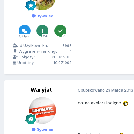
Bywalec
1,5 tys.
114
0
Id Użytkownika:
3998
Wygrane w rankingu:
1
Dołączył:
28.02.2013
Urodziny:
10.07.1998
Waryjat
Opublikowano
23 Marca 2013
daj na avatar i look;ne
Bywalec