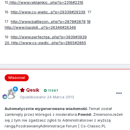
15
http://www.reklamkic...php?p=2316#2316
16
http://www.cs-wielic...p?p=29339#29339
17
17
http://www.battlezon...php?p=2878#2878
18
http://www.topskill....p?p=26346#26346
19
http://www.perfectga...php?p=3939#3939
20. http://www.cs-siedlc...php?p=2865#2865
Właściciel
Qesik
11 987
Opublikowano
24 Marca 2013
Automatycznie wygenerowana wiadomość.
Temat został
zamknięty przez któregoś z moderatora.
Powód:
ZmienionoJeżeli
się z tym nie zgadzasz zgłoś to Administratorowi z wyższą
rangą.PozdrawiamyAdministracja Forum | Cs-Classic.PL