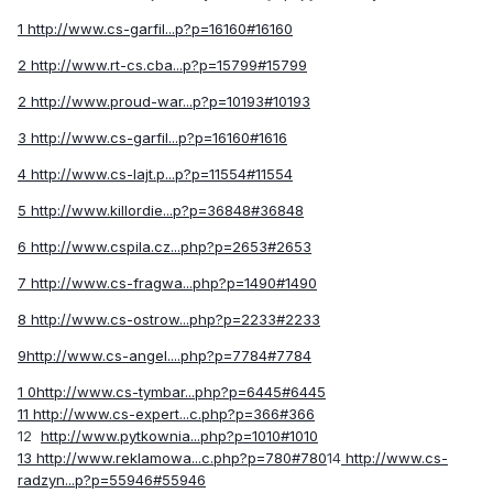
1 http://www.cs-garfil...p?p=16160#16160
2 http://www.rt-cs.cba...p?p=15799#15799
2 http://www.proud-war...p?p=10193#10193
3 http://www.cs-garfil...p?p=16160#1616
4 http://www.cs-lajt.p...p?p=11554#11554
5 http://www.killordie...p?p=36848#36848
6 http://www.cspila.cz...php?p=2653#2653
7
http://www.cs-fragwa...php?p=1490#1490
8 http://www.cs-ostrow...php?p=2233#2233
9http://www.cs-angel....php?p=7784#7784
1 0http://www.cs-tymbar...php?p=6445#6445
11 http://www.cs-expert...c.php?p=366#366
12
http://www.pytkownia...php?p=1010#1010
13 http://www.reklamowa...c.php?p=780#780
14
http://www.cs-
radzyn...p?p=55946#55946