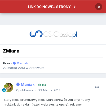
×
LINK DO NOWEJ STRONY
ZMiana
Przez
Maniak
23 Marca 2013
w
Archiwum
Maniak
114
Opublikowano
23 Marca 2013
Stary
Nick
:
Bruno
Nowy
Nick
:
Maniak
Pow
ó
d
Zmiany
:
nudny
nick
Link
do
reklam
(
je
ż
eli wybra
ł
e
ś
t
ą
opcj
ę):
reklamy