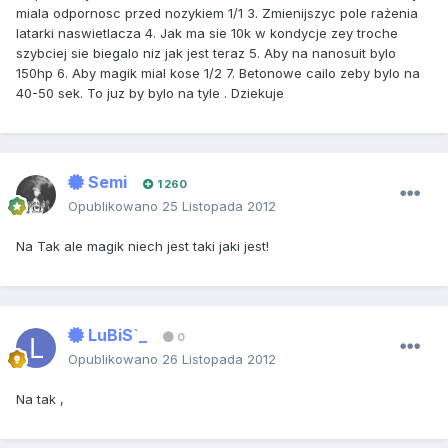
miala odpornosc przed nozykiem 1/1 3. Zmienijszyc pole rażenia
latarki naswietlacza 4. Jak ma sie 10k w kondycje zey troche
szybciej sie biegalo niz jak jest teraz 5. Aby na nanosuit bylo
150hp 6. Aby magik mial kose 1/2 7. Betonowe cailo zeby bylo na
40-50 sek. To juz by bylo na tyle . Dziekuje
Semi
1 260
Opublikowano
25 Listopada 2012
Na Tak ale magik niech jest taki jaki jest!
LuBiS`_
0
Opublikowano
26 Listopada 2012
Na tak ,