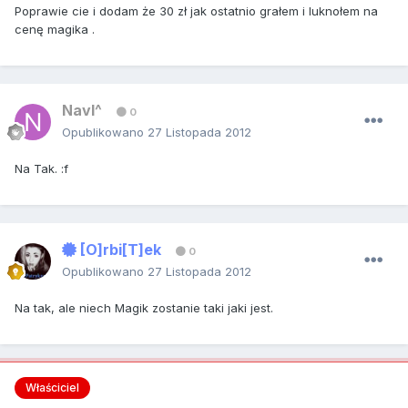
Poprawie cie i dodam że 30 zł jak ostatnio grałem i luknołem na
cenę magika .
NavI^
0
Opublikowano
27 Listopada 2012
Na Tak. :f
[O]rbi[T]ek
0
Opublikowano
27 Listopada 2012
Na tak, ale niech Magik zostanie taki jaki jest.
Właściciel